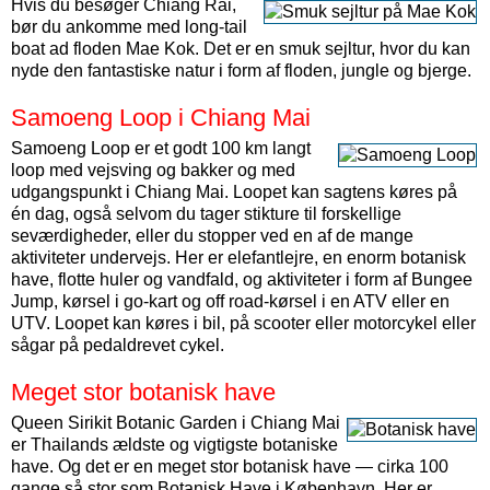
Hvis du besøger Chiang Rai,
bør du ankomme med long-tail
boat ad floden Mae Kok. Det er en smuk sejltur, hvor du kan
nyde den fantastiske natur i form af floden, jungle og bjerge.
Samoeng Loop i Chiang Mai
Samoeng Loop er et godt 100 km langt
loop med vejsving og bakker og med
udgangspunkt i Chiang Mai. Loopet kan sagtens køres på
én dag, også selvom du tager stikture til forskellige
seværdigheder, eller du stopper ved en af de mange
aktiviteter undervejs. Her er elefantlejre, en enorm botanisk
have, flotte huler og vandfald, og aktiviteter i form af Bungee
Jump, kørsel i go-kart og off road-kørsel i en ATV eller en
UTV. Loopet kan køres i bil, på scooter eller motorcykel eller
sågar på pedaldrevet cykel.
Meget stor botanisk have
Queen Sirikit Botanic Garden i Chiang Mai
er Thailands ældste og vigtigste botaniske
have. Og det er en meget stor botanisk have — cirka 100
gange så stor som Botanisk Have i København. Her er