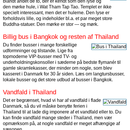
blandt andet de to, der er kendt som den lyse og
den mørke hule, i Wat Tham Tap Tao. Templet er ikke
specielt interessant, men det er hulerne. Den lyse er
forholdsvis lille, og indeholder bl.a. et par meget store
Buddha-statuer. Den mørke er stor — og mørk.
Billig bus i Bangkok og resten af Thailand
Du finder busser i mange forskellige
udformninger og tilstande. Lige fra
topmoderne VIP-busser med TV- og
underholdningskonsoller i sæderne på bedste flymanér til
gamle skramlekasser, der minder om nogle, som blev
kasseret i Danmark for 30 år siden. Læs om langtursbusser,
lokale busser og det store udbud af busser i Bangkok.
Vandfald i Thailand
Det er begrænset, hvad vi har af vandfald i flade
Danmark, så du vil måske benytte ferien i
Thailand til at lade dig imponere af et vandfald eller to. Du
kan finde vandfald mange steder i Thailand, men vær
opmærksom på, at nogle vandfald er meget afhængige af
sæsonen.