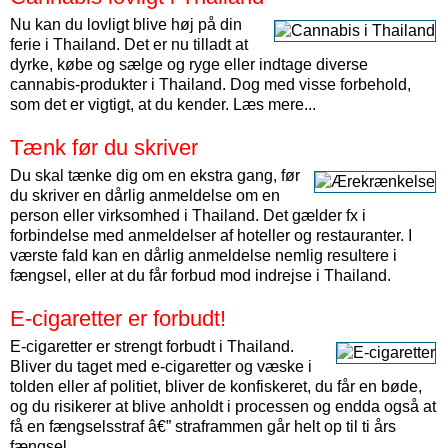
Nu kan du lovligt blive høj på din
ferie i Thailand. Det er nu tilladt at
dyrke, købe og sælge og ryge eller indtage diverse
cannabis-produkter i Thailand. Dog med visse forbehold,
som det er vigtigt, at du kender. Læs mere...
Tænk før du skriver
Du skal tænke dig om en ekstra gang, før
du skriver en dårlig anmeldelse om en
person eller virksomhed i Thailand. Det gælder fx i
forbindelse med anmeldelser af hoteller og restauranter. I
værste fald kan en dårlig anmeldelse nemlig resultere i
fængsel, eller at du får forbud mod indrejse i Thailand.
E-cigaretter er forbudt!
E-cigaretter er strengt forbudt i Thailand.
Bliver du taget med e-cigaretter og væske i
tolden eller af politiet, bliver de konfiskeret, du får en bøde,
og du risikerer at blive anholdt i processen og endda også at
få en fængselsstraf â€” straframmen går helt op til ti års
fængsel.