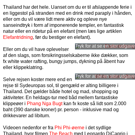
Thailand har det hele. Uanset om du er til afslappende ferie i
en liggestol på stranden med en drink med paraply i hånden,
eller om du vil være lidt mere aktiv og opleve nye
sanseindtryk i form af imponerende templer, en fantastisk
natur eller en ridetur på en elefant (men læs lige artiklen
Elefantridning
, før du bestiger en elefant).
Eller om du vil have oplevelser
af den slags, som forsikringsselskaberne ikke dækker, som
fx white water rafting, bungy jumps, dykning på åbent hav
eller klippeklatring.
Selve rejsen koster mere end en
rejse til Sydeuropas sol, til gengæld er alting billigere i
Thailand. Det gælder både hotel og mad, shopping og
aktiviteter. En heldags-tur med båd mellem fantastiske
klippeøer i
Phang Nga Bugt
kan fx koste så lidt som 2.000
baht (
390
danske kroner
) pr. person - inklusive mad og
drikkevarer ad libitum.
Videoen nedenfor er fra
Phi Phi-øerne
i det sydlige
Thailand, hvor filmen
The Beach
med Leonardo DiCaprio i