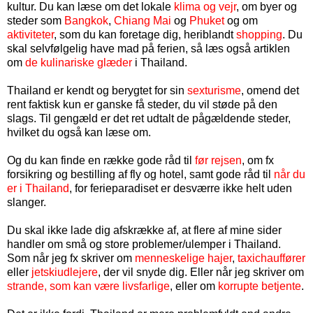
kultur. Du kan læse om det lokale
klima og vejr
, om byer og
steder som
Bangkok
,
Chiang Mai
og
Phuket
og om
aktiviteter
, som du kan foretage dig, heriblandt
shopping
. Du
skal selvfølgelig have mad på ferien, så læs også artiklen
om
de kulinariske glæder
i Thailand.
Thailand er kendt og berygtet for sin
sexturisme
, omend det
rent faktisk kun er ganske få steder, du vil støde på den
slags. Til gengæld er det ret udtalt de pågældende steder,
hvilket du også kan læse om.
Og du kan finde en række gode råd til
før rejsen
, om fx
forsikring og bestilling af fly og hotel, samt gode råd til
når du
er i Thailand
, for ferieparadiset er desværre ikke helt uden
slanger.
Du skal ikke lade dig afskrække af, at flere af mine sider
handler om små og store problemer/ulemper i Thailand.
Som når jeg fx skriver om
menneskelige hajer
,
taxichauffører
eller
jetskiudlejere
, der vil snyde dig. Eller når jeg skriver om
strande, som kan være livsfarlige
, eller om
korrupte betjente
.