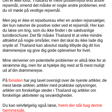
Det er ikke fordi, Thailand er mere problemfyldt end andre
rejsemål, omend det måske er nogle andre problemer, end
du vil møde på vestlige rejsemål.
Men jeg er ikke et rejsebureau eller en anden rejsesælger,
der kun nævner de positive sider ved et rejsemål. Her kan
du læse om ting, som du ikke finder i de sædvanlige
turistbrochurer. Det får måske Thailand til at virke mindre
attraktivt på nogle områder, men det skal du ikke lade dig
snyde af. Thailand kan absolut stadig tilbyde dig dit livs
drømmerejse og give dig gode oplevelser for livet.
Mine skriverier om potentielle problemer er altså ikke for at
skræmme dig, men for at hjælpe dig med at få mest muligt
ud af din drømmerejse.
På
forsiden
har jeg lavet oversigt over de nyeste artikler, de
mest læste artikler, artikler med praktiske oplysninger,
artikler om forskellige steder i Thailand og artikler om
forskellige aktiviteter og seværdigheder.
Du kan selvfølgelig også læse,
hvem der står bag denne
hjemmeside
.