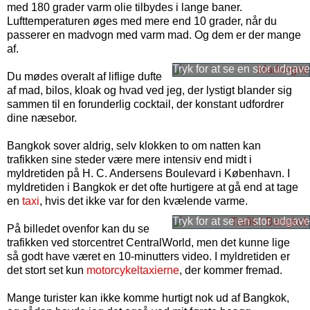
med 180 grader varm olie tilbydes i lange baner.
Lufttemperaturen øges med mere end 10 grader, når du
passerer en madvogn med varm mad. Og dem er der mange
af.
Du mødes overalt af liflige dufte
af mad, bilos, kloak og hvad ved jeg, der lystigt blander sig
sammen til en forunderlig cocktail, der konstant udfordrer
dine næsebor.
Bangkok sover aldrig, selv klokken to om natten kan
trafikken sine steder være mere intensiv end midt i
myldretiden på H. C. Andersens Boulevard i København. I
myldretiden i Bangkok er det ofte hurtigere at gå end at tage
en
taxi
, hvis det ikke var for den kvælende varme.
På billedet ovenfor kan du se
trafikken ved storcentret CentralWorld, men det kunne lige
så godt have været en 10-minutters video. I myldretiden er
det stort set kun
motorcykeltaxierne
, der kommer fremad.
Mange turister kan ikke komme hurtigt nok ud af Bangkok,