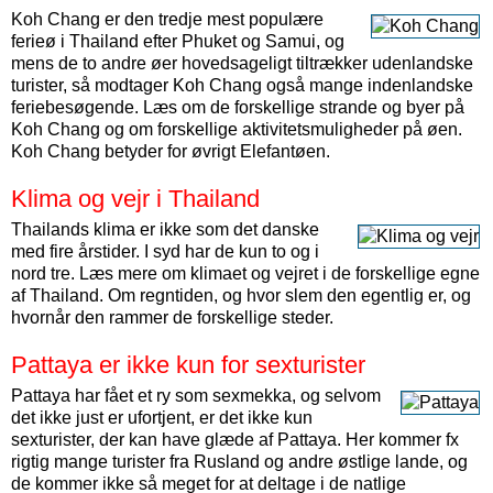
Koh Chang er den tredje mest populære
ferieø i Thailand efter Phuket og Samui, og
mens de to andre øer hovedsageligt tiltrækker udenlandske
turister, så modtager Koh Chang også mange indenlandske
feriebesøgende. Læs om de forskellige strande og byer på
Koh Chang og om forskellige aktivitetsmuligheder på øen.
Koh Chang betyder for øvrigt Elefantøen.
Klima og vejr i Thailand
Thailands klima er ikke som det danske
med fire årstider. I syd har de kun to og i
nord tre. Læs mere om klimaet og vejret i de forskellige egne
af Thailand. Om regntiden, og hvor slem den egentlig er, og
hvornår den rammer de forskellige steder.
Pattaya er ikke kun for sexturister
Pattaya har fået et ry som sexmekka, og selvom
det ikke just er ufortjent, er det ikke kun
sexturister, der kan have glæde af Pattaya. Her kommer fx
rigtig mange turister fra Rusland og andre østlige lande, og
de kommer ikke så meget for at deltage i de natlige