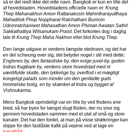
så er det reelt ikke det rette navn. Bangkok er kun en lille del
af hovedstaden. Hovedstadens officielle navn er:
Krung
Thep Mahanakhon Amon Rattanakosin Mahintharayutthaya
Mahadilok Phop Noppharat Ratchathani Burirom
Udomratchaniwet Mahasathan Amon Phiman Awatan Sathit
Sakkathattiya Witsanukam Prasit
. Det forkortes dog i daglig
tale til
Krung Thep Maha Nakhon
eller blot
Krung Thep
.
Den lange udgave er verdens længste stednavn, og det har
en del schwung over sig, det betyder noget i stil med dette:
Englenes by, den fantastiske by, den evige juvel-by, guden
Indras frugtbare by, verdens store hovedstad med ni
værdifulde skatte, den lykkelige by, overflod i et mægtigt
kongeligt palads som minder om den genfødte guds
himmelske bolig, en by skænket af Indra og bygget af
Vishnukarma
.
Mens Bangkok oprindeligt var en lille by ved flodens ene
bred, så har byen for længst slugt floden, der nu snor sig
gennem hovedstaden sammen med et utal af små og store
kanaler. Det har den fordel, at man på visse strækninger kan
slippe for den fastlåste trafik på vejene ved at tage en
kanalbåd
.