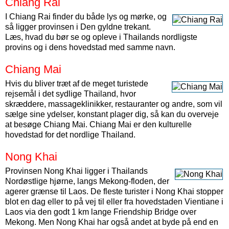
Chiang Rai
I Chiang Rai finder du både lys og mørke, og
så ligger provinsen i Den gyldne trekant.
Læs, hvad du bør se og opleve i Thailands nordligste
provins og i dens hovedstad med samme navn.
Chiang Mai
Hvis du bliver træt af de meget turistede
rejsemål i det sydlige Thailand, hvor
skræddere, massageklinikker, restauranter og andre, som vil
sælge sine ydelser, konstant plager dig, så kan du overveje
at besøge Chiang Mai. Chiang Mai er den kulturelle
hovedstad for det nordlige Thailand.
Nong Khai
Provinsen Nong Khai ligger i Thailands
Nordøstlige hjørne, langs Mekong-floden, der
agerer grænse til Laos. De fleste turister i Nong Khai stopper
blot en dag eller to på vej til eller fra hovedstaden Vientiane i
Laos via den godt 1 km lange Friendship Bridge over
Mekong. Men Nong Khai har også andet at byde på end en