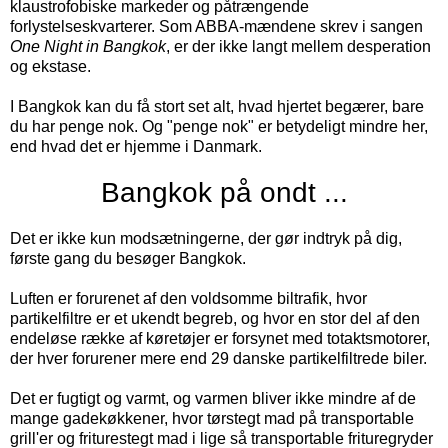
klaustrofobiske markeder og påtrængende
forlystelseskvarterer. Som ABBA-mændene skrev i sangen
One Night in Bangkok
, er der ikke langt mellem desperation
og ekstase.
I Bangkok kan du få stort set alt, hvad hjertet begærer, bare
du har penge nok. Og "penge nok" er betydeligt mindre her,
end hvad det er hjemme i Danmark.
Bangkok på ondt ...
Det er ikke kun modsætningerne, der gør indtryk på dig,
første gang du besøger Bangkok.
Luften er forurenet af den voldsomme biltrafik, hvor
partikelfiltre er et ukendt begreb, og hvor en stor del af den
endeløse række af køretøjer er forsynet med totaktsmotorer,
der hver forurener mere end 29 danske partikelfiltrede biler.
Det er fugtigt og varmt, og varmen bliver ikke mindre af de
mange gadekøkkener, hvor tørstegt mad på transportable
grill'er og friturestegt mad i lige så transportable frituregryder