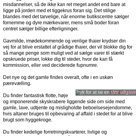
misdannelser, så de ikke kan ret meget andet end bare at
ligge på jorden med et tiggekrus foran sig. Det stilige
blandes med det tarvelige, når enorme butikscentre sælger
fornemme og dyre mærkevarer, mens små boder foran
centret sælger billige efterligninger.
Gavmilde, imødekommende og venlige thaier krydser din
vej for at blive erstattet af grådige thaier, der vil blokke dig for
så mange penge som muligt ved at sælge varer til stærkt
opskruede priser, lokke dig til steder, hvor de kan få
kommission, eller ved deciderede fupnumre.
Det nye og det gamle findes overalt, ofte i en uskøn
pærevælling.
Du finder fantastisk flotte, høje
og imponerende skyskrabere liggende side om side med
gamle, lave, udtjente og misligholdte beboelsesejendomme,
hvis altaner bruges til opbevaring af affald i stedet for at blive
brugt som hyggekroge.
Du finder kedelige forretningskvarterer, livlige og