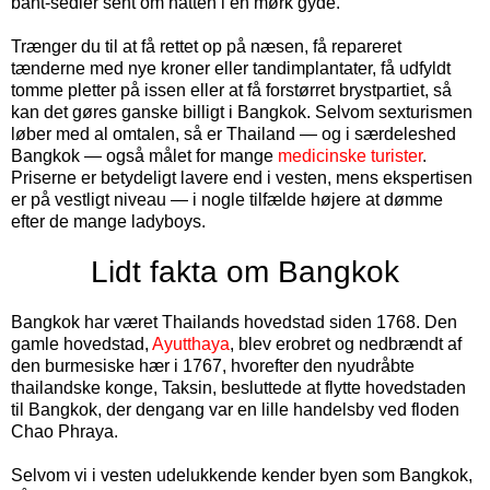
baht-sedler sent om natten i en mørk gyde.
Trænger du til at få rettet op på næsen, få repareret
tænderne med nye kroner eller tandimplantater, få udfyldt
tomme pletter på issen eller at få forstørret brystpartiet, så
kan det gøres ganske billigt i Bangkok. Selvom sexturismen
løber med al omtalen, så er Thailand — og i særdeleshed
Bangkok — også målet for mange
medicinske turister
.
Priserne er betydeligt lavere end i vesten, mens ekspertisen
er på vestligt niveau — i nogle tilfælde højere at dømme
efter de mange ladyboys.
Lidt fakta om Bangkok
Bangkok har været Thailands hovedstad siden 1768. Den
gamle hovedstad,
Ayutthaya
, blev erobret og nedbrændt af
den burmesiske hær i 1767, hvorefter den nyudråbte
thailandske konge, Taksin, besluttede at flytte hovedstaden
til Bangkok, der dengang var en lille handelsby ved floden
Chao Phraya.
Selvom vi i vesten udelukkende kender byen som Bangkok,