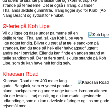
du uberørte strande på fastlandet og skønne, tropiske
strande på ferieøerne. Det er også i Trang, du finder
Thailands ældste gummitræ. Trang ligger syd for Krabi (Ao
Nang Beach) og sydøst for Phuket.
Ø-ferie på Koh Lipe
Vil du ligge og dase under palmerne på en
dejlig ferieø i Thailand, så kan Koh Lipe være
lige noget for dig. Bliver du træt af at tælle sandkorn på
stranden, kan du tage på hel- eller halvdagsudflugter til
andre øer i området. Eller du kan finde en anden strand at
tælle sandkorn på. Der er flere små, skjulte strande på Koh
Lipe, som du kan have helt for dig selv.
Khaosan Road
Khaosan Road er en 400 meter lang
gade i Bangkok, som er yderst populær
blandt backpackere og andre unge turister. Især om aftenen
når der festes til høj musik, og du kan møde ligesindede
udlændinge, som du kan udveksle efaringer og tips om gode
rejsemål med.