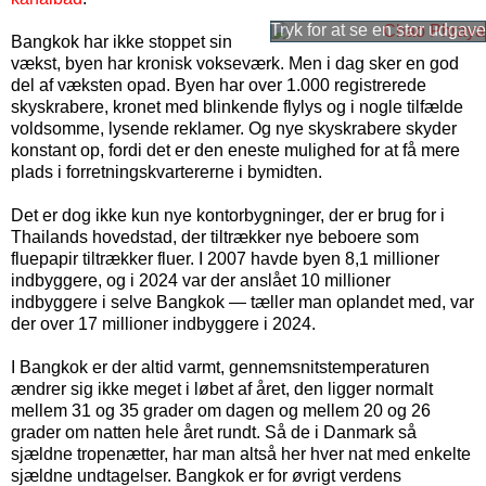
Bangkok har ikke stoppet sin
vækst, byen har kronisk vokseværk. Men i dag sker en god
del af væksten opad. Byen har over 1.000 registrerede
skyskrabere, kronet med blinkende flylys og i nogle tilfælde
voldsomme, lysende reklamer. Og nye skyskrabere skyder
konstant op, fordi det er den eneste mulighed for at få mere
plads i forretningskvartererne i bymidten.
Det er dog ikke kun nye kontorbygninger, der er brug for i
Thailands hovedstad, der tiltrækker nye beboere som
fluepapir tiltrækker fluer. I 2007 havde byen 8,1 millioner
indbyggere, og i 2024 var der anslået 10 millioner
indbyggere i selve Bangkok — tæller man oplandet med, var
der over 17 millioner indbyggere i 2024.
I Bangkok er der altid varmt, gennemsnitstemperaturen
ændrer sig ikke meget i løbet af året, den ligger normalt
mellem 31 og 35 grader om dagen og mellem 20 og 26
grader om natten hele året rundt. Så de i Danmark så
sjældne tropenætter, har man altså her hver nat med enkelte
sjældne undtagelser. Bangkok er for øvrigt verdens