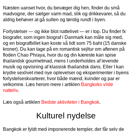
Næsten uanset hvor, du bevæger dig hen, finder du små
madvogne, der sælger varm mad, slik og drikkevarer, så du
aldrig behøver at gå sulten og tørstig rundt i byen.
Forlystelser — og ikke blot nattelivet — er i top. Du finder fx
biografer, som ingen biograf i Danmark kan måle sig med,
og en biografbillet kan koste så lidt som 75 baht (
15
danske
kroner
). Du kan tage på en romantisk sejltur om aftenen på
floden Chao Phraya, hvor du og din kæreste kan spise
thailandsk gourmetmad, mens I underholdes af levende
musik og opvisning af klassisk thailandsk dans. Eller I kan
krydre sexlivet med nye oplevelser og eksperimenter i byens
forlystelseskvarterer, hvor både mænd, kvinder og par er
velkomne. Læs herom mere i artiklen
Bangkoks vilde
natteliv
.
Læs også artiklen
Bedste aktiviteter i Bangkok
.
Kulturel nydelse
Bangkok er fyldt med imponerende templer, der får selv de