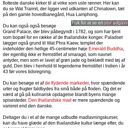
flotteste danske kirker til at virke som usle rønner. Her kan
du se Wat Traimit, der ligger ved udkanten af Chinatown, tæt
på den gamle hovedbanegård, Hua Lamphong.
Du kan også også besøge
Grand Palace, der blev påbegyndt i 1782, og som har tjent
som bopæl for en række af de thailandske konger. Paladset
lægger også grund til Wat Phra Kaew, templet der
indeholder den hellige 45-centimeter høje
Emerald Buddha
,
der egentlig ikke er fremstillet af smaragd, som navnet
antyder, men som er lavet af grøn jade og beklædt med tøj af
guld. Den blev i henhold til legenderne fremstillet i Indien i år
43 før vores tidsregning.
Du kan besøge et af
de flydende markeder
, hvor spændende
urter og frugter faldbydes fra små både på floden. Og det er
værd at gå på kulinarisk opdagelse blandt byens mange
spisesteder.
Den thailandske mad
er mere spændende og
varieret end den danske.
Deltager du i et af de mange udbudte madlavningskurser,
kan du have glæde af den thailandske kultur længe efter, du