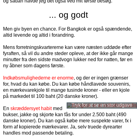
og sådan havde jeg det også ved mit første besøg.
... og godt
Men giv byen en chance. For Bangkok er også spændende,
altid levende og altid i forandring.
Mens forretningskvartererne kan være næsten uddøde efter
fyraften, så vil du andre steder opleve, at der ikke går mange
minutter fra den sidste madvogn lukker ned for natten, før en
ny åbner som dagens første.
Indkøbsmulighederne er enorme
, og der er ingen grænser
for, hvad du kan købe. Du kan købe håndlavede souvenirs,
en mærkevarekjole til mange tusinde kroner - eller en kjole
på markedet til 100 baht (
20
danske kroner
).
En
skræddersyet habit
med
bukser, jakke og skjorte kan fås for under 2.500 baht (
490
danske kroner
). Du kan også købe mere suspekte varer, fx i
form af kopierede mærkevarer. Ja, selv truede dyrearter
handles mod passende betaling.