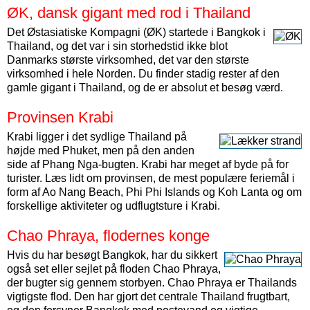
ØK, dansk gigant med rod i Thailand
Det Østasiatiske Kompagni (ØK) startede i Bangkok i
Thailand, og det var i sin storhedstid ikke blot
Danmarks største virksomhed, det var den største
virksomhed i hele Norden. Du finder stadig rester af den
gamle gigant i Thailand, og de er absolut et besøg værd.
Provinsen Krabi
Krabi ligger i det sydlige Thailand på
højde med Phuket, men på den anden
side af Phang Nga-bugten. Krabi har meget af byde på for
turister. Læs lidt om provinsen, de mest populære feriemål i
form af Ao Nang Beach, Phi Phi Islands og Koh Lanta og om
forskellige aktiviteter og udflugtsture i Krabi.
Chao Phraya, flodernes konge
Hvis du har besøgt Bangkok, har du sikkert
også set eller sejlet på floden Chao Phraya,
der bugter sig gennem storbyen. Chao Phraya er Thailands
vigtigste flod. Den har gjort det centrale Thailand frugtbart,