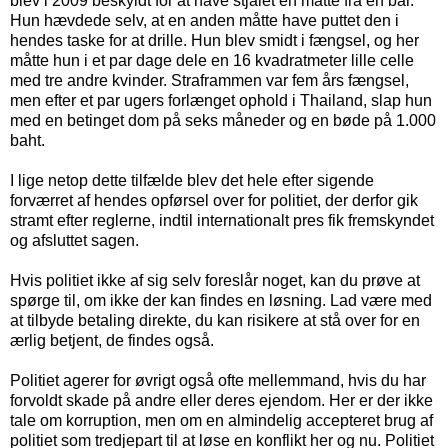
blev i 2009 beskyldt for at have stjålet en måtte fra en bar.
Hun hævdede selv, at en anden måtte have puttet den i
hendes taske for at drille. Hun blev smidt i fængsel, og her
måtte hun i et par dage dele en 16 kvadratmeter lille celle
med tre andre kvinder. Straframmen var fem års fængsel,
men efter et par ugers forlænget ophold i Thailand, slap hun
med en betinget dom på seks måneder og en bøde på 1.000
baht.
I lige netop dette tilfælde blev det hele efter sigende
forværret af hendes opførsel over for politiet, der derfor gik
stramt efter reglerne, indtil internationalt pres fik fremskyndet
og afsluttet sagen.
Hvis politiet ikke af sig selv foreslår noget, kan du prøve at
spørge til, om ikke der kan findes en løsning. Lad være med
at tilbyde betaling direkte, du kan risikere at stå over for en
ærlig betjent, de findes også.
Politiet agerer for øvrigt også ofte mellemmand, hvis du har
forvoldt skade på andre eller deres ejendom. Her er der ikke
tale om korruption, men om en almindelig accepteret brug af
politiet som tredjepart til at løse en konflikt her og nu. Politiet