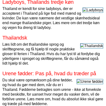
Ladyboys, Thailands tredje køn
Thailand er kendt for sine ladyboys, der er
accepteret i Thailand på lige fod med mænd og
kvinder. De kan være nærmere det vestlige skønhedsideal
end mange thailandske piger. Læs mere om det tredje køn
og vejen fra dreng til ladyboy.
Thailandsk
Læs lidt om det thailandske sprog og
skrifttegnene, og få hjælp til nogle praktiske
gloser til ferien i Thailand. Hvis du har lyst til at fordybe dig
yderligere i sproget og skrifttegnene, får du såmænd også
lidt hjælp til det.
Urene fødder: Pas på, hvad du træder på
Du skal være opmærksom på dine fødder,
og hvad du gør med dem, når du er i
Thailand. Fødderne betragtes som urene - ikke at forveksle
med beskidte, for uanset hvor meget du vasker dem, vil de
forblive urene. Læs mere om, hvad du absolut ikke skal gøre
og træde på med fødderne.