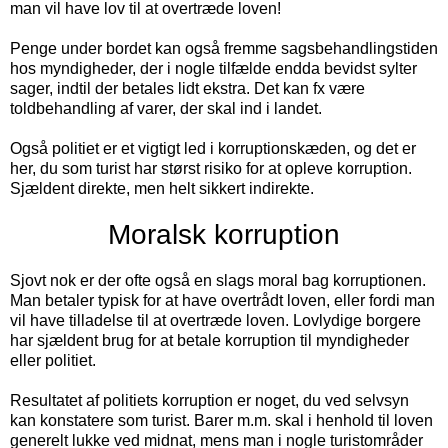
man vil have lov til at overtræde loven!
Penge under bordet kan også fremme sagsbehandlingstiden
hos myndigheder, der i nogle tilfælde endda bevidst sylter
sager, indtil der betales lidt ekstra. Det kan fx være
toldbehandling af varer, der skal ind i landet.
Også politiet er et vigtigt led i korruptionskæden, og det er
her, du som turist har størst risiko for at opleve korruption.
Sjældent direkte, men helt sikkert indirekte.
Moralsk korruption
Sjovt nok er der ofte også en slags moral bag korruptionen.
Man betaler typisk for at have overtrådt loven, eller fordi man
vil have tilladelse til at overtræde loven. Lovlydige borgere
har sjældent brug for at betale korruption til myndigheder
eller politiet.
Resultatet af politiets korruption er noget, du ved selvsyn
kan konstatere som turist. Barer m.m. skal i henhold til loven
generelt lukke ved midnat, mens man i nogle turistområder