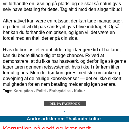
vil forhandle en løsning på plads, og de skal så naturligvis
selv have betaling for dette. Tag altid mod den slags tilbud!
Alternativet kan være en retssag, der kan tage mange uger,
og i den tid vil dit pas sandsynligvis blive inddraget. Også
her kan du forhandle om prisen, og igen vil det være en
fordel med en thai, der er på din side.
Hvis du bor fast eller opholder dig i længere tid i Thailand,
kan du bedre tillade dig at tage chancer. Fx ved at
demonstrere, at du ikke har hastværk, og derfor lige så gerne
tager turen gennem retssystemet, hvis ikke I når frem til en
fornuftig pris. Men det bør kun gøres med stor omtanke og
opvejning af de mulige konsekvenser — det er ikke sikkert
muligheden for en nem betaling melder sig igen senere.
Tags:
Korruption
-
Politi
-
Forbrydelse
-
Kultur
DEL PÅ FACEBOOK
Andre artikler om Thailands kultur:
Korruption på godt og især ondt