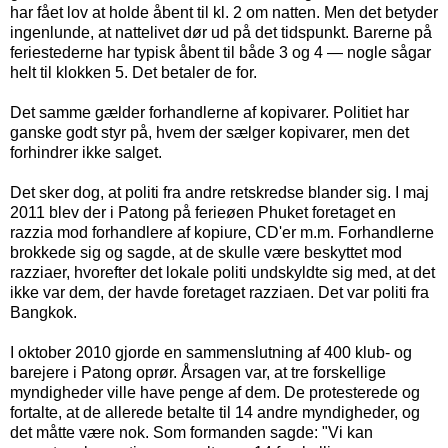
har fået lov at holde åbent til kl. 2 om natten. Men det betyder
ingenlunde, at nattelivet dør ud på det tidspunkt. Barerne på
feriestederne har typisk åbent til både 3 og 4 — nogle sågar
helt til klokken 5. Det betaler de for.
Det samme gælder forhandlerne af kopivarer. Politiet har
ganske godt styr på, hvem der sælger kopivarer, men det
forhindrer ikke salget.
Det sker dog, at politi fra andre retskredse blander sig. I maj
2011 blev der i Patong på ferieøen Phuket foretaget en
razzia mod forhandlere af kopiure, CD'er m.m. Forhandlerne
brokkede sig og sagde, at de skulle være beskyttet mod
razziaer, hvorefter det lokale politi undskyldte sig med, at det
ikke var dem, der havde foretaget razziaen. Det var politi fra
Bangkok.
I oktober 2010 gjorde en sammenslutning af 400 klub- og
barejere i Patong oprør. Årsagen var, at tre forskellige
myndigheder ville have penge af dem. De protesterede og
fortalte, at de allerede betalte til 14 andre myndigheder, og
det måtte være nok. Som formanden sagde: "Vi kan