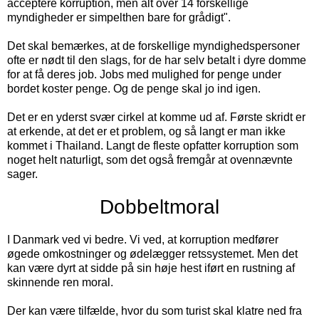
acceptere korruption, men alt over 14 forskellige
myndigheder er simpelthen bare for grådigt".
Det skal bemærkes, at de forskellige myndighedspersoner
ofte er nødt til den slags, for de har selv betalt i dyre domme
for at få deres job. Jobs med mulighed for penge under
bordet koster penge. Og de penge skal jo ind igen.
Det er en yderst svær cirkel at komme ud af. Første skridt er
at erkende, at det er et problem, og så langt er man ikke
kommet i Thailand. Langt de fleste opfatter korruption som
noget helt naturligt, som det også fremgår at ovennævnte
sager.
Dobbeltmoral
I Danmark ved vi bedre. Vi ved, at korruption medfører
øgede omkostninger og ødelægger retssystemet. Men det
kan være dyrt at sidde på sin høje hest iført en rustning af
skinnende ren moral.
Der kan være tilfælde, hvor du som turist skal klatre ned fra