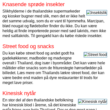
Knasende sprøde insekter
Slikhylderne i de thailandske super­markeder
og kiosker bugner med slik, men det er ikke helt
det samme udvalg, som du er vant til hjemmefra. Marcipan,
blød nougat og fløde­boller finder du ikke. Du kan være
heldig at finde importerede poser med sød lakrids, men ikke
med salt­lakrids. Til gengæld kan du købe ristede insekter.
Street food og snacks
Du kan købe street food og andet godt fra
gade­køkkener, mad­boder og mad­vogne
overalt i Thailand, dog især i byområder. Det kan være hele
måltider eller snacks som de friture­stegte hønse­fødder på
billedet. Læs mere om Thailands lækre street food, der kan
være bedre end maden på dyre restauranter til trods for
meget lave priser.
Kinesisk nytår
En stor del af den thailandske befolkning
har kinesisk blod i årerne, så det kinesiske
nytår fejres over hele Thailand. Der er dog mest gang i