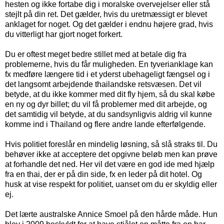
hesten og ikke fortabe dig i moralske overvejelser eller stå
stejlt på din ret. Det gælder, hvis du uretmæssigt er blevet
anklaget for noget. Og det gælder i endnu højere grad, hvis
du vitterligt har gjort noget forkert.
Du er oftest meget bedre stillet med at betale dig fra
problemerne, hvis du får muligheden. En tyverianklage kan
fx medføre længere tid i et yderst ubehageligt fængsel og i
det langsomt arbejdende thailandske retsvæsen. Det vil
betyde, at du ikke kommer med dit fly hjem, så du skal købe
en ny og dyr billet; du vil få problemer med dit arbejde, og
det samtidig vil betyde, at du sandsynligvis aldrig vil kunne
komme ind i Thailand og flere andre lande efterfølgende.
Hvis politiet foreslår en mindelig løsning, så slå straks til. Du
behøver ikke at acceptere det opgivne beløb men kan prøve
at forhandle det ned. Her vil det være en god ide med hjælp
fra en thai, der er på din side, fx en leder på dit hotel. Og
husk at vise respekt for politiet, uanset om du er skyldig eller
ej.
Det lærte australske Annice Smoel på den hårde måde. Hun