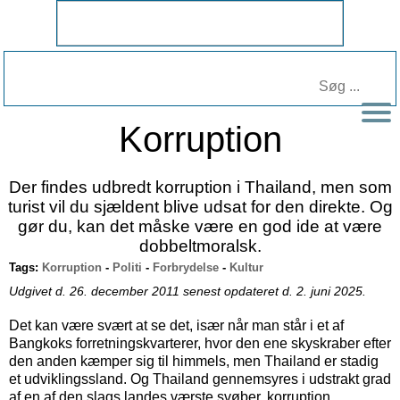
Korruption
Der findes udbredt korruption i Thailand, men som
turist vil du sjældent blive udsat for den direkte. Og
gør du, kan det måske være en god ide at være
dobbeltmoralsk.
Tags:
Korruption
-
Politi
-
Forbrydelse
-
Kultur
Udgivet d. 26. december 2011 senest opdateret d. 2. juni 2025.
Det kan være svært at se det, især når man står i et af
Bangkoks forretningskvarterer, hvor den ene skyskraber efter
den anden kæmper sig til himmels, men Thailand er stadig
et udviklingssland. Og Thailand gennemsyres i udstrakt grad
af en af den slags landes værste svøber, korruption.