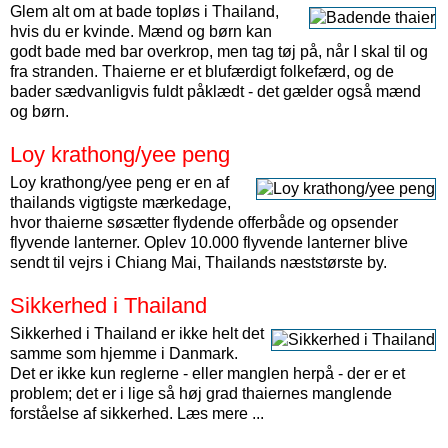
Glem alt om at bade topløs i Thailand,
hvis du er kvinde. Mænd og børn kan
godt bade med bar overkrop, men tag tøj på, når I skal til og
fra stranden. Thaierne er et blufærdigt folkefærd, og de
bader sædvanligvis fuldt påklædt - det gælder også mænd
og børn.
Loy krathong/yee peng
Loy krathong/yee peng er en af
thailands vigtigste mærkedage,
hvor thaierne søsætter flydende offerbåde og opsender
flyvende lanterner. Oplev 10.000 flyvende lanterner blive
sendt til vejrs i Chiang Mai, Thailands næststørste by.
Sikkerhed i Thailand
Sikkerhed i Thailand er ikke helt det
samme som hjemme i Danmark.
Det er ikke kun reglerne - eller manglen herpå - der er et
problem; det er i lige så høj grad thaiernes manglende
forståelse af sikkerhed. Læs mere ...