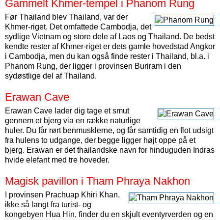
Gammelt Khmer-tempel i Phanom Rung
Før Thailand blev Thailand, var der
Khmer-riget. Det omfattede Cambodja, det
sydlige Vietnam og store dele af Laos og Thailand. De bedst
kendte rester af Khmer-riget er dets gamle hovedstad Angkor
i Cambodja, men du kan også finde rester i Thailand, bl.a. i
Phanom Rung, der ligger i provinsen Buriram i den
sydøstlige del af Thailand.
Erawan Cave
Erawan Cave lader dig tage et smut
gennem et bjerg via en række naturlige
huler. Du får rørt benmusklerne, og får samtidig en flot udsigt
fra hulens to udgange, der begge ligger højt oppe på et
bjerg. Erawan er det thailandske navn for hinduguden Indras
hvide elefant med tre hoveder.
Magisk pavillon i Tham Phraya Nakhon
I provinsen Prachuap Khiri Khan,
ikke så langt fra turist- og
kongebyen Hua Hin, finder du en skjult eventyrverden og en