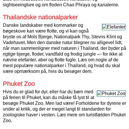
sightseeingture og om floden Chao Phraya og kanalerne.
Thailandske nationalparker
Danske landskaber med kornmarker og
bøgeskove kan være flotte, og vi kan også
bryste os af Mols Bjerge, Nationalpark Thy, Stevns Klint og
Vadehavet. Men den danske natur blegner nu alligevel lidt,
når man sammenligner med naturen i Thailand, der byder på
rigtige
bjerge, floder, vandfald og frodig jungle — for ikke at
nævne elefanter, aber og flotte fugle. Læs om nogle af de
mest populære nationalparker i Thailand, og hvad du skal
være opmærksom på, hvis du besøger dem.
Phuket Zoo
Hvis du er glad for dyr, eller har du børn med
på ferien til Phuket, kan du måske få lyst til at
besøge Phuket Zoo. Men lad være! Forholdene for dyrene er
under al kritik, og der er meget langt til standarden for
zoologiske haver i vesten. Læs mere om turistfælden Phuket
Zoo.