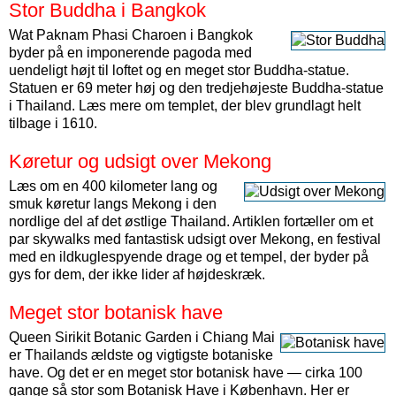
Stor Buddha i Bangkok
Wat Paknam Phasi Charoen i Bangkok
byder på en imponerende pagoda med
uendeligt højt til loftet og en meget stor Buddha-statue.
Statuen er 69 meter høj og den tredjehøjeste Buddha-statue
i Thailand. Læs mere om templet, der blev grundlagt helt
tilbage i 1610.
Køretur og udsigt over Mekong
Læs om en 400 kilometer lang og
smuk køretur langs Mekong i den
nordlige del af det østlige Thailand. Artiklen fortæller om et
par skywalks med fantastisk udsigt over Mekong, en festival
med en ildkuglespyende drage og et tempel, der byder på
gys for dem, der ikke lider af højdeskræk.
Meget stor botanisk have
Queen Sirikit Botanic Garden i Chiang Mai
er Thailands ældste og vigtigste botaniske
have. Og det er en meget stor botanisk have — cirka 100
gange så stor som Botanisk Have i København. Her er