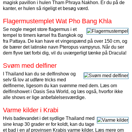
magisk pavillon i hulen Tham Phraya Nakhon. Er du på de
kanter, er hulen så rigeligt et besøg værd.
Flagermustemplet Wat Pho Bang Khla
Se nogle meget store flagermus i et
tempel to timers kørsel fra Bangkok og
fra Pattaya. De kan have et vingespænd på over 150 cm, og
de bærer det latinske navn Pteropus vampyrus. Når du ser
dem flyve tæt forbi dig, vil du uværgerligt tænke på Dracula!
Svøm med delfiner
I Thailand kan du se delfinshow og
selv få lov at udføre tricks med
delfinerne, ligesom du kan svømme med dem. Læs om
delfinshowet i Oasis Sea World, og læs også, hvorfor ikke
alle shows er lige anbefalelsesværdige.
Varme kilder i Krabi
Hvis badevandet i det sydlige Thailand med
sine knap 30 grader er for koldt, kan du tage
et bad i en af provinsen Krabis varme kilder. Læs mere om