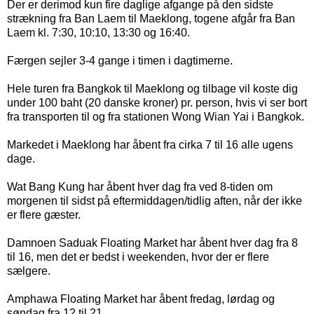
Der er derimod kun fire daglige afgange på den sidste
strækning fra Ban Laem til Maeklong, togene afgår fra Ban
Laem kl. 7:30, 10:10, 13:30 og 16:40.
Færgen sejler 3-4 gange i timen i dagtimerne.
Hele turen fra Bangkok til Maeklong og tilbage vil koste dig
under 100 baht (
20
danske kroner
) pr. person, hvis vi ser bort
fra transporten til og fra stationen Wong Wian Yai i Bangkok.
Markedet i Maeklong har åbent fra cirka 7 til 16 alle ugens
dage.
Wat Bang Kung har åbent hver dag fra ved 8-tiden om
morgenen til sidst på eftermiddagen/tidlig aften, når der ikke
er flere gæster.
Damnoen Saduak Floating Market har åbent hver dag fra 8
til 16, men det er bedst i weekenden, hvor der er flere
sælgere.
Amphawa Floating Market har åbent fredag, lørdag og
søndag fra 12 til 21.