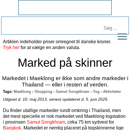
Artiklen indeholder priser omregnet til
danske kroner
.
Tryk her
for at vælge en anden valuta.
Marked på skinner
Markedet i Maeklong er ikke som andre markeder i
Thailand — eller i resten af verden.
Tags:
Maeklong
-
Shopping
-
Samut Songkhram
-
Tog
-
Aktiviteter
Udgivet d. 10. maj 2013, senest opdateret d. 5. juni 2025.
Du finder utallige markeder rundt omkring i Thailand, men
det mest specielle er nok markedet ved Maeklong togstation
i provinsen
Samut Songkhram
, cirka 75 km sydvest for
Bangkok
. Markedet er nemlig placeret på togskinnerne lige