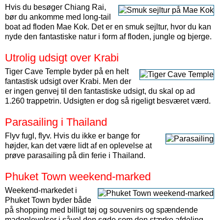
Hvis du besøger Chiang Rai,
bør du ankomme med long-tail
boat ad floden Mae Kok. Det er en smuk sejltur, hvor du kan
nyde den fantastiske natur i form af floden, jungle og bjerge.
Utrolig udsigt over Krabi
Tiger Cave Temple byder på en helt
fantastisk udsigt over Krabi. Men der
er ingen genvej til den fantastiske udsigt, du skal op ad
1.260 trappetrin. Udsigten er dog så rigeligt besværet værd.
Parasailing i Thailand
Flyv fugl, flyv. Hvis du ikke er bange for
højder, kan det være lidt af en oplevelse at
prøve parasailing på din ferie i Thailand.
Phuket Town weekend-marked
Weekend-markedet i
Phuket Town byder både
på shopping med billigt tøj og souvenirs og spændende
madoplevelser i såvel den søde som den stærke afdeling.