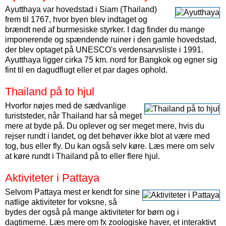
Ayutthaya var hovedstad i Siam (Thailand)
frem til 1767, hvor byen blev indtaget og
brændt ned af burmesiske styrker. I dag finder du mange
imponerende og spændende ruiner i den gamle hovedstad,
der blev optaget på UNESCO's verdensarvsliste i 1991.
Ayutthaya ligger cirka 75 km. nord for Bangkok og egner sig
fint til en dagudflugt eller et par dages ophold.
Thailand på to hjul
Hvorfor nøjes med de sædvanlige
turiststeder, når Thailand har så meget
mere at byde på. Du oplever og ser meget mere, hvis du
rejser rundt i landet, og det behøver ikke blot at være med
tog, bus eller fly. Du kan også selv køre. Læs mere om selv
at køre rundt i Thailand på to eller flere hjul.
Aktiviteter i Pattaya
Selvom Pattaya mest er kendt for sine
natlige aktiviteter for voksne, så
bydes der også på mange aktiviteter for børn og i
dagtimerne. Læs mere om fx zoologiske haver, et interaktivt