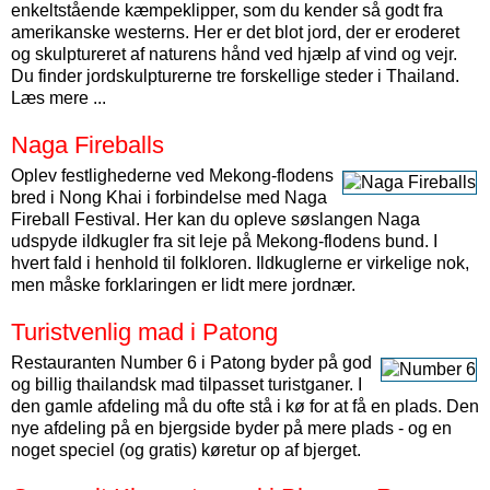
enkeltstående kæmpeklipper, som du kender så godt fra
amerikanske westerns. Her er det blot jord, der er eroderet
og skulptureret af naturens hånd ved hjælp af vind og vejr.
Du finder jordskulpturerne tre forskellige steder i Thailand.
Læs mere ...
Naga Fireballs
Oplev festlighederne ved Mekong-flodens
bred i Nong Khai i forbindelse med Naga
Fireball Festival. Her kan du opleve søslangen Naga
udspyde ildkugler fra sit leje på Mekong-flodens bund. I
hvert fald i henhold til folkloren. Ildkuglerne er virkelige nok,
men måske forklaringen er lidt mere jordnær.
Turistvenlig mad i Patong
Restauranten Number 6 i Patong byder på god
og billig thailandsk mad tilpasset turistganer. I
den gamle afdeling må du ofte stå i kø for at få en plads. Den
nye afdeling på en bjergside byder på mere plads - og en
noget speciel (og gratis) køretur op af bjerget.