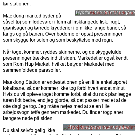
før stationen.
Maeklong marked byder på
såvel tøj som fødevarer i form af friskfangede fisk, frugt,
grøntsager og tørrede krydderier i om ikke lange baner, så
langs og på banen. Over boderne er opsat presenninger
som skygge for solen og som beskyttelse mod regn.
Når toget kommer, ryddes skinnerne, og de skyggefulde
presenninger trækkes ind til siden. Markedet er også kendt
som Rom Hup Market, hvilket betyder Markedet med
sammenfoldede parasoller.
Maeklong Station er endestationen på en lille enkeltsporet
lokalbane, så der kommer ikke tog forbi hvert andet minut.
Hvis du vil opleve toget komme forbi, skal du nok planlægge
turen lidt bedre, end jeg gjorde, så det passer med et af de
otte daglige tog. Jeg måtte nøjes med at se en lille
arbejdsvogn tøffe gennem markedet. Du finder togplaner
længere nede på siden.
Du skal selvfølgelig ikke