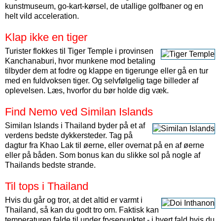
kunstmuseum, go-kart-kørsel, de utallige golfbaner og en
helt vild acceleration.
Klap ikke en tiger
Turister flokkes til Tiger Temple i provinsen
Kanchanaburi, hvor munkene mod betaling
tilbyder dem at fodre og klappe en tigerunge eller gå en tur
med en fuldvoksen tiger. Og selvfølgelig tage billeder af
oplevelsen. Læs, hvorfor du bør holde dig væk.
Find Nemo ved Similan Islands
Similan Islands i Thailand byder på et af
verdens bedste dykkersteder. Tag på
dagtur fra Khao Lak til øerne, eller overnat på en af øerne
eller på båden. Som bonus kan du slikke sol på nogle af
Thailands bedste strande.
Til tops i Thailand
Hvis du går og tror, at det altid er varmt i
Thailand, så kan du godt tro om. Faktisk kan
temperaturen falde til under frysepunktet - i hvert fald hvis du