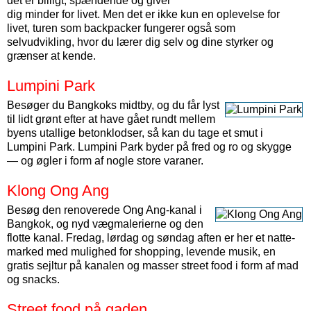
det er billigt, spændende og giver
dig minder for livet. Men det er ikke kun en oplevelse for
livet, turen som backpacker fungerer også som
selvudvikling, hvor du lærer dig selv og dine styrker og
grænser at kende.
Lumpini Park
Besøger du Bangkoks midtby, og du får lyst
til lidt grønt efter at have gået rundt mellem
byens utallige beton­klodser, så kan du tage et smut i
Lumpini Park. Lumpini Park byder på fred og ro og skygge
— og øgler i form af nogle store varaner.
Klong Ong Ang
Besøg den renoverede Ong Ang-kanal i
Bangkok, og nyd væg­malerierne og den
flotte kanal. Fredag, lørdag og søndag aften er her et natte­
marked med mulighed for shopping, levende musik, en
gratis sejltur på kanalen og masser street food i form af mad
og snacks.
Street food på gaden