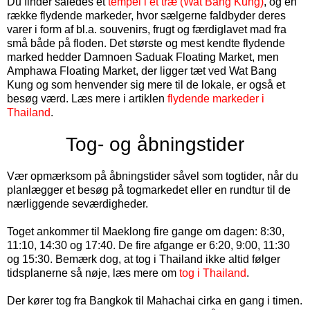
Du finder således et
tempel i et træ (Wat Bang Kung)
, og en
række flydende markeder, hvor sælgerne faldbyder deres
varer i form af bl.a. souvenirs, frugt og færdiglavet mad fra
små både på floden. Det største og mest kendte flydende
marked hedder Damnoen Saduak Floating Market, men
Amphawa Floating Market, der ligger tæt ved Wat Bang
Kung og som henvender sig mere til de lokale, er også et
besøg værd. Læs mere i artiklen
flydende markeder i
Thailand
.
Tog- og åbningstider
Vær opmærksom på åbningstider såvel som togtider, når du
planlægger et besøg på togmarkedet eller en rundtur til de
nærliggende seværdigheder.
Toget ankommer til Maeklong fire gange om dagen: 8:30,
11:10, 14:30 og 17:40. De fire afgange er 6:20, 9:00, 11:30
og 15:30. Bemærk dog, at tog i Thailand ikke altid følger
tidsplanerne så nøje, læs mere om
tog i Thailand
.
Der kører tog fra Bangkok til Mahachai cirka en gang i timen.