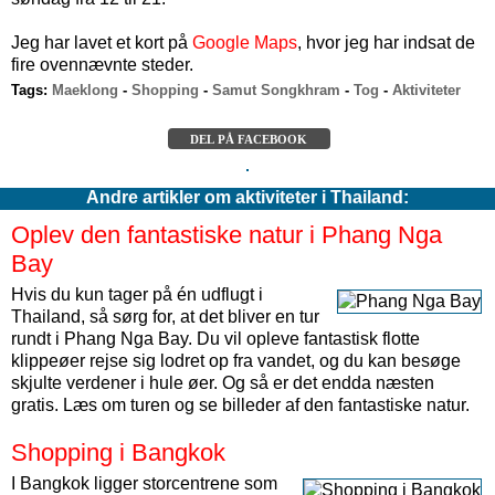
Jeg har lavet et kort på
Google Maps
, hvor jeg har indsat de
fire ovennævnte steder.
Tags:
Maeklong
-
Shopping
-
Samut Songkhram
-
Tog
-
Aktiviteter
DEL PÅ FACEBOOK
Andre artikler om aktiviteter i Thailand:
Oplev den fantastiske natur i Phang Nga
Bay
Hvis du kun tager på én udflugt i
Thailand, så sørg for, at det bliver en tur
rundt i Phang Nga Bay. Du vil opleve fantastisk flotte
klippeøer rejse sig lodret op fra vandet, og du kan besøge
skjulte verdener i hule øer. Og så er det endda næsten
gratis. Læs om turen og se billeder af den fantastiske natur.
Shopping i Bangkok
I Bangkok ligger storcentrene som