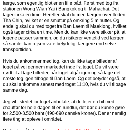
færge, som egentlig blot er en lille båd. Først med tog fra
stationen Wong Wian Yai i Bangkok og til Mahachai. Det
tager cirka en time. Herefter skal du med færgen over floden
Tha Chin, hvilket er en smuttur på omkring 5 minutter. Og
endelig skal du med toget fra Ban Laem til Maeklong, hvilket
også tager cirka en time. Men du kan ikke være sikker på, at
togene passer sammen, og du risikerer ventetid ved færgen,
så samlet kan rejsen vare betydeligt længere end selve
transporttiden.
Hvis du ankommer med tog, kan du ikke tage billeder af
toget på vej gennem markedet inde fra toget. Du vil være
nødt til at tage billeder, når toget afgår igen og så tage det
næste tog igen tilbage til Ban Laem. Og det betyder også, at
du skal ankomme senest med toget 11:10, hvis du vil tilbage
samme dag.
Jeg vil i stedet for toget anbefale, at du lejer en bil med
chauffør for hele dagen til en rundtur, det bør du kunne gøre
for 2.500-3.500 baht (
490
-
690
danske kroner
). Der er nemlig
flere ting at opleve i området.