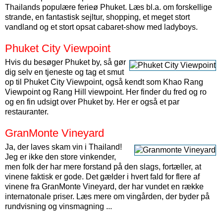
Thailands populære ferieø Phuket. Læs bl.a. om forskellige
strande, en fantastisk sejltur, shopping, et meget stort
vandland og et stort opsat cabaret-show med ladyboys.
Phuket City Viewpoint
Hvis du besøger Phuket by, så gør
dig selv en tjeneste og tag et smut
op til Phuket City Viewpoint, også kendt som Khao Rang
Viewpoint og Rang Hill viewpoint. Her finder du fred og ro
og en fin udsigt over Phuket by. Her er også et par
restauranter.
GranMonte Vineyard
Ja, der laves skam vin i Thailand!
Jeg er ikke den store vinkender,
men folk der har mere forstand på den slags, fortæller, at
vinene faktisk er gode. Det gælder i hvert fald for flere af
vinene fra GranMonte Vineyard, der har vundet en række
internatonale priser. Læs mere om vingården, der byder på
rundvisning og vinsmagning ...