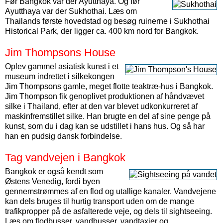
Før Bangkok var der Ayutthaya. Og før
Ayutthaya var der Sukhothai. Læs om
Thailands første hovedstad og besøg ruinerne i Sukhothai
Historical Park, der ligger ca. 400 km nord for Bangkok.
Jim Thompsons House
Oplev gammel asiatisk kunst i et
museum indrettet i silkekongen
Jim Thompsons gamle, meget flotte teaktræ-hus i Bangkok.
Jim Thompson fik genoplivet produktionen af håndvævet
silke i Thailand, efter at den var blevet udkonkurreret af
maskinfremstillet silke. Han brugte en del af sine penge på
kunst, som du i dag kan se udstillet i hans hus. Og så har
han en pudsig dansk forbindelse.
Tag vandvejen i Bangkok
Bangkok er også kendt som
Østens Venedig, fordi byen
gennemstrømmes af en flod og utallige kanaler. Vandvejene
kan dels bruges til hurtig transport uden om de mange
trafikpropper på de asfalterede veje, og dels til sightseeing.
Læs om flodbusser, vandbusser, vandtaxier og