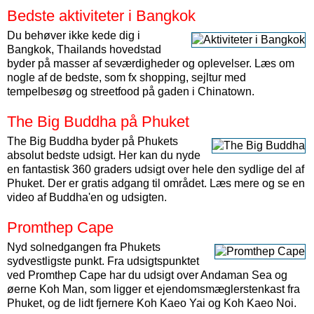
Bedste aktiviteter i Bangkok
Du behøver ikke kede dig i
Bangkok, Thailands hovedstad
byder på masser af seværdigheder og oplevelser. Læs om
nogle af de bedste, som fx shopping, sejltur med
tempelbesøg og streetfood på gaden i Chinatown.
The Big Buddha på Phuket
The Big Buddha byder på Phukets
absolut bedste udsigt. Her kan du nyde
en fantastisk 360 graders udsigt over hele den sydlige del af
Phuket. Der er gratis adgang til området. Læs mere og se en
video af Buddha'en og udsigten.
Promthep Cape
Nyd solnedgangen fra Phukets
sydvestligste punkt. Fra udsigtspunktet
ved Promthep Cape har du udsigt over Andaman Sea og
øerne Koh Man, som ligger et ejendomsmæglerstenkast fra
Phuket, og de lidt fjernere Koh Kaeo Yai og Koh Kaeo Noi.