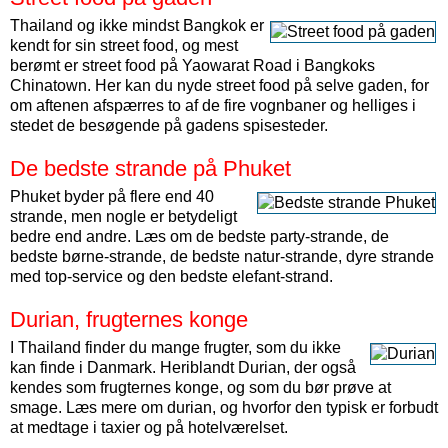
Thailand og ikke mindst Bangkok er
kendt for sin street food, og mest
berømt er street food på Yaowarat Road i Bangkoks
Chinatown. Her kan du nyde street food på selve gaden, for
om aftenen afspærres to af de fire vognbaner og helliges i
stedet de besøgende på gadens spisesteder.
De bedste strande på Phuket
Phuket byder på flere end 40
strande, men nogle er betydeligt
bedre end andre. Læs om de bedste party-strande, de
bedste børne-strande, de bedste natur-strande, dyre strande
med top-service og den bedste elefant-strand.
Durian, frugternes konge
I Thailand finder du mange frugter, som du ikke
kan finde i Danmark. Heriblandt Durian, der også
kendes som frugternes konge, og som du bør prøve at
smage. Læs mere om durian, og hvorfor den typisk er forbudt
at medtage i taxier og på hotelværelset.