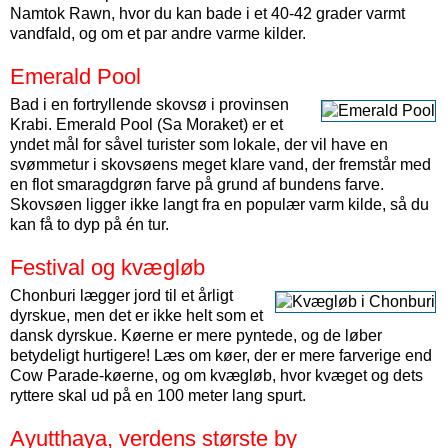
Namtok Rawn, hvor du kan bade i et 40-42 grader varmt
vandfald, og om et par andre varme kilder.
Emerald Pool
Bad i en fortryllende skovsø i provinsen
Krabi. Emerald Pool (Sa Moraket) er et
yndet mål for såvel turister som lokale, der vil have en
svømmetur i skovsøens meget klare vand, der fremstår med
en flot smaragdgrøn farve på grund af bundens farve.
Skovsøen ligger ikke langt fra en populær varm kilde, så du
kan få to dyp på én tur.
Festival og kvægløb
Chonburi lægger jord til et årligt
dyrskue, men det er ikke helt som et
dansk dyrskue. Køerne er mere pyntede, og de løber
betydeligt hurtigere! Læs om køer, der er mere farverige end
Cow Parade-køerne, og om kvægløb, hvor kvæget og dets
ryttere skal ud på en 100 meter lang spurt.
Ayutthaya, verdens største by