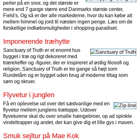
perler på en snor, og det største er
mere end 7 gange større end Danmarks største center,
Field's. Og så er der alle markederne, hvor du kan købe alt
mellem himmel og jord til næsten ingen penge. Læs om de
forskellige indkøbsmuligheder i shopping-paradiset.
Imponerende træhytte
Sanctuary of Truth er et enormt hus
bygget i træ og rigt dekoreret med
trærelieffer og -figurer, der er inspireret af østlig filosofi og
religion. Sanctuary of Truth er tre gange så højt som
Rundetårn og er bygget uden brug af moderne tiltag som
søm og skruer.
Flyvetur i junglen
Få en oplevelse ud over det sædvanlige med en
flyvetur mellem junglens trætoppe. Udover
flyveturene skal du over smalle hængebroer, op ad spinkle
vindeltrapper og andet, der kan give dig et lille gys i maven.
Smuk sejltur på Mae Kok