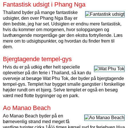
Fantastisk udsigt i Phang Nga
Thailand byder på mange fantastiske
udsigter, den over Phang Nga Bay er
den bedste, jeg har set. Udsigten er endnu mere fantastisk,
hvis du kommer om morgenen, hvor solopgangen og
lavthængende morgentåge gør den ekstra fortryllende. Læs
mere om to udsigtspunkter, og hvordan du finder frem til
dem.
Bjergtagende tempel-gys
Hvis du er på udkig efter helt specielle
oplevelser på din ferie i Thailand, så kan du
overveje at besøge Wat Phu Tok, der byder på bjergtagende
tempel-gys. Templet har bygget smalle gangstier i forskellige
højder rundt om et bjerg. Selve templet er også en besøg
værd med flotte bygninger og en park.
Ao Manao Beach
Ao Manao Beach byder på en
børnevenlig strand med meget få
vestlige turister cirka 1Â½ times kørsel syd for feriebyen Hua