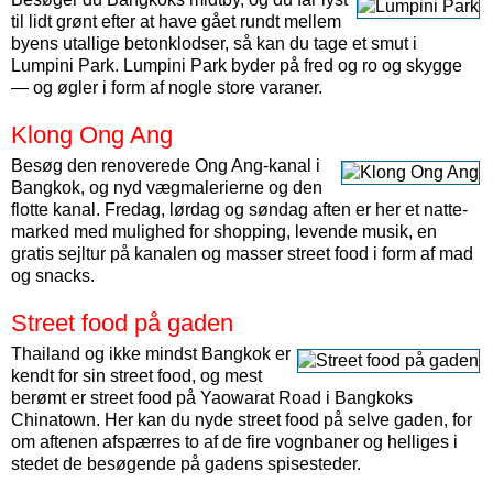
til lidt grønt efter at have gået rundt mellem
byens utallige beton­klodser, så kan du tage et smut i
Lumpini Park. Lumpini Park byder på fred og ro og skygge
— og øgler i form af nogle store varaner.
Klong Ong Ang
Besøg den renoverede Ong Ang-kanal i
Bangkok, og nyd væg­malerierne og den
flotte kanal. Fredag, lørdag og søndag aften er her et natte­
marked med mulighed for shopping, levende musik, en
gratis sejltur på kanalen og masser street food i form af mad
og snacks.
Street food på gaden
Thailand og ikke mindst Bangkok er
kendt for sin street food, og mest
berømt er street food på Yaowarat Road i Bangkoks
Chinatown. Her kan du nyde street food på selve gaden, for
om aftenen afspærres to af de fire vognbaner og helliges i
stedet de besøgende på gadens spisesteder.