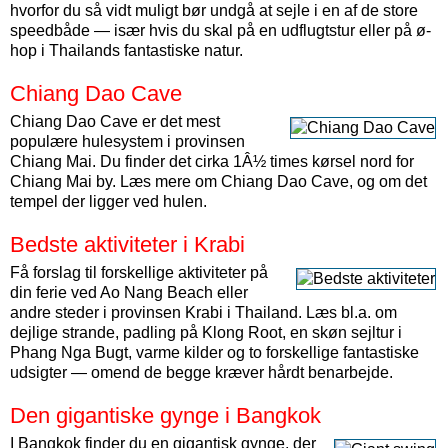
hvorfor du så vidt muligt bør undgå at sejle i en af de store
speedbåde — især hvis du skal på en udflugtstur eller på ø-
hop i Thailands fantastiske natur.
Chiang Dao Cave
Chiang Dao Cave er det mest
populære hulesystem i provinsen
Chiang Mai. Du finder det cirka 1Â½ times kørsel nord for
Chiang Mai by. Læs mere om Chiang Dao Cave, og om det
tempel der ligger ved hulen.
Bedste aktiviteter i Krabi
Få forslag til forskellige aktiviteter på
din ferie ved Ao Nang Beach eller
andre steder i provinsen Krabi i Thailand. Læs bl.a. om
dejlige strande, padling på Klong Root, en skøn sejltur i
Phang Nga Bugt, varme kilder og to forskellige fantastiske
udsigter — omend de begge kræver hårdt benarbejde.
Den gigantiske gynge i Bangkok
I Bangkok finder du en gigantisk gynge, der