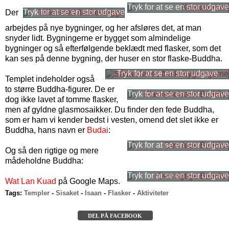
Der
arbejdes på nye bygninger, og her afsløres det, at man
snyder lidt. Bygningerne er bygget som almindelige
bygninger og så efterfølgende beklædt med flasker, som det
kan ses på denne bygning, der huser en stor flaske-Buddha.
Templet indeholder også
to større Buddha-figurer. De er
dog ikke lavet af tomme flasker,
men af gyldne glasmosaikker. Du finder den fede Buddha,
som er ham vi kender bedst i vesten, omend det slet ikke er
Buddha, hans navn er
Budai
:
Og så den rigtige og mere
mådeholdne Buddha:
Wat Lan Kuad
på Google Maps.
Tags:
Templer
-
Sisaket
-
Isaan
-
Flasker
-
Aktiviteter
DEL PÅ FACEBOOK