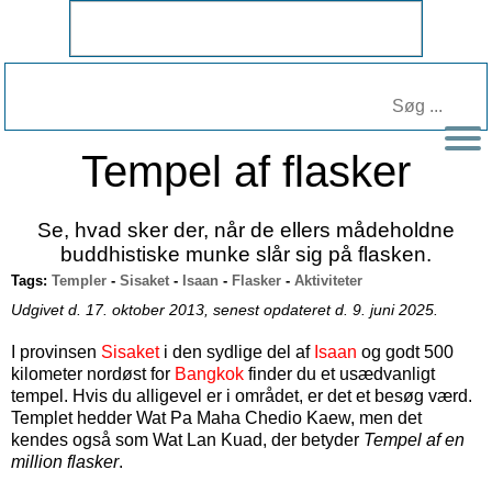
Tempel af flasker
Se, hvad sker der, når de ellers mådeholdne
buddhistiske munke slår sig på flasken.
Tags:
Templer
-
Sisaket
-
Isaan
-
Flasker
-
Aktiviteter
Udgivet d. 17. oktober 2013, senest opdateret d. 9. juni 2025.
I provinsen
Sisaket
i den sydlige del af
Isaan
og godt 500
kilometer nordøst for
Bangkok
finder du et usædvanligt
tempel. Hvis du alligevel er i området, er det et besøg værd.
Templet hedder Wat Pa Maha Chedio Kaew, men det
kendes også som Wat Lan Kuad, der betyder
Tempel af en
million flasker
.