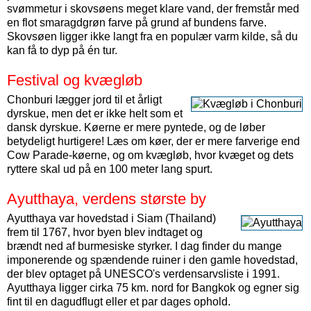
svømmetur i skovsøens meget klare vand, der fremstår med
en flot smaragdgrøn farve på grund af bundens farve.
Skovsøen ligger ikke langt fra en populær varm kilde, så du
kan få to dyp på én tur.
Festival og kvægløb
Chonburi lægger jord til et årligt
dyrskue, men det er ikke helt som et
dansk dyrskue. Køerne er mere pyntede, og de løber
betydeligt hurtigere! Læs om køer, der er mere farverige end
Cow Parade-køerne, og om kvægløb, hvor kvæget og dets
ryttere skal ud på en 100 meter lang spurt.
Ayutthaya, verdens største by
Ayutthaya var hovedstad i Siam (Thailand)
frem til 1767, hvor byen blev indtaget og
brændt ned af burmesiske styrker. I dag finder du mange
imponerende og spændende ruiner i den gamle hovedstad,
der blev optaget på UNESCO's verdensarvsliste i 1991.
Ayutthaya ligger cirka 75 km. nord for Bangkok og egner sig
fint til en dagudflugt eller et par dages ophold.