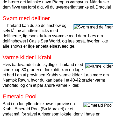
de bærer det latinske navn Pteropus vampyrus. Når du ser
dem flyve tæt forbi dig, vil du uværgerligt tænke på Dracula!
Svøm med delfiner
I Thailand kan du se delfinshow og
selv få lov at udføre tricks med
delfinerne, ligesom du kan svømme med dem. Læs om
delfinshowet i Oasis Sea World, og læs også, hvorfor ikke
alle shows er lige anbefalelsesværdige.
Varme kilder i Krabi
Hvis badevandet i det sydlige Thailand med
sine knap 30 grader er for koldt, kan du tage
et bad i en af provinsen Krabis varme kilder. Læs mere om
Namtok Rawn, hvor du kan bade i et 40-42 grader varmt
vandfald, og om et par andre varme kilder.
Emerald Pool
Bad i en fortryllende skovsø i provinsen
Krabi. Emerald Pool (Sa Moraket) er et
yndet mål for såvel turister som lokale, der vil have en