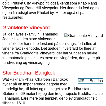
op til Phuket City Viewpoint, også kendt som Khao Rang
Viewpoint og Rang Hill viewpoint. Her finder du fred og ro
og en fin udsigt over Phuket by. Her er også et par
restauranter.
GranMonte Vineyard
Ja, der laves skam vin i Thailand!
Jeg er ikke den store vinkender,
men folk der har mere forstand på den slags, fortæller, at
vinene faktisk er gode. Det gælder i hvert fald for flere af
vinene fra GranMonte Vineyard, der har vundet en række
internatonale priser. Læs mere om vingården, der byder på
rundvisning og vinsmagning ...
Stor Buddha i Bangkok
Wat Paknam Phasi Charoen i Bangkok
byder på en imponerende pagoda med
uendeligt højt til loftet og en meget stor Buddha-statue.
Statuen er 69 meter høj og den tredjehøjeste Buddha-statue
i Thailand. Læs mere om templet, der blev grundlagt helt
tilbage i 1610.