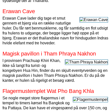
sydøstlige del af Thailand.
Erawan Cave
Erawan Cave lader dig tage et smut
gennem et bjerg via en række naturlige
huler. Du får rørt benmusklerne, og får samtidig en flot udsigt
fra hulens to udgange, der begge ligger højt oppe på et
bjerg. Erawan er det thailandske navn for hinduguden Indras
hvide elefant med tre hoveder.
Magisk pavillon i Tham Phraya Nakhon
I provinsen Prachuap Khiri Khan,
ikke så langt fra turist- og
kongebyen Hua Hin, finder du en skjult eventyrverden og en
magisk pavillon i hulen Tham Phraya Nakhon. Er du på de
kanter, er hulen så rigeligt et besøg værd.
Flagermustemplet Wat Pho Bang Khla
Se nogle meget store flagermus i et
tempel to timers kørsel fra Bangkok og
fra Pattaya. De kan have et vingespænd på over 150 cm, og