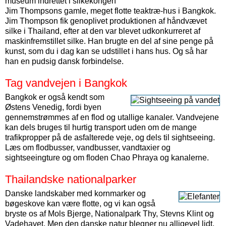
museum indrettet i silkekongen
Jim Thompsons gamle, meget flotte teaktræ-hus i Bangkok.
Jim Thompson fik genoplivet produktionen af håndvævet
silke i Thailand, efter at den var blevet udkonkurreret af
maskinfremstillet silke. Han brugte en del af sine penge på
kunst, som du i dag kan se udstillet i hans hus. Og så har
han en pudsig dansk forbindelse.
Tag vandvejen i Bangkok
Bangkok er også kendt som
Østens Venedig, fordi byen
gennemstrømmes af en flod og utallige kanaler. Vandvejene
kan dels bruges til hurtig transport uden om de mange
trafikpropper på de asfalterede veje, og dels til sightseeing.
Læs om flodbusser, vandbusser, vandtaxier og
sightseeingture og om floden Chao Phraya og kanalerne.
Thailandske nationalparker
Danske landskaber med kornmarker og
bøgeskove kan være flotte, og vi kan også
bryste os af Mols Bjerge, Nationalpark Thy, Stevns Klint og
Vadehavet. Men den danske natur blegner nu alligevel lidt,