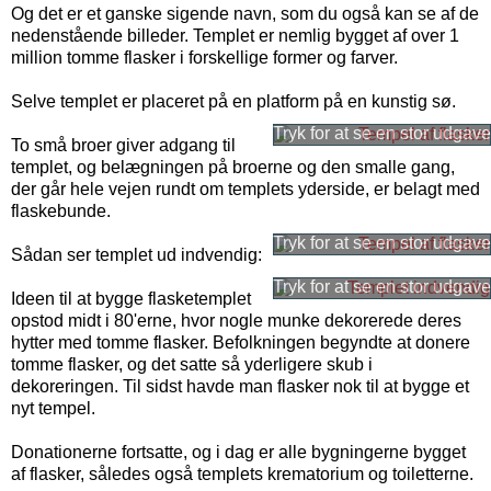
Og det er et ganske sigende navn, som du også kan se af de
nedenstående billeder. Templet er nemlig bygget af over 1
million tomme flasker i forskellige former og farver.
Selve templet er placeret på en platform på en kunstig sø.
To små broer giver adgang til
templet, og belægningen på broerne og den smalle gang,
der går hele vejen rundt om templets yderside, er belagt med
flaskebunde.
Sådan ser templet ud indvendig:
Ideen til at bygge flasketemplet
opstod midt i 80'erne, hvor nogle munke dekorerede deres
hytter med tomme flasker. Befolkningen begyndte at donere
tomme flasker, og det satte så yderligere skub i
dekoreringen. Til sidst havde man flasker nok til at bygge et
nyt tempel.
Donationerne fortsatte, og i dag er alle bygningerne bygget
af flasker, således også templets krematorium og toiletterne.