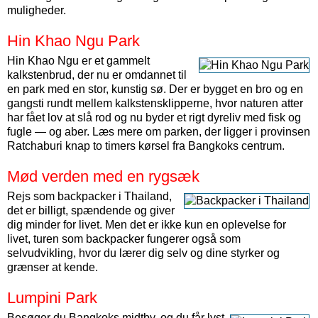
muligheder.
Hin Khao Ngu Park
Hin Khao Ngu er et gammelt
kalkstenbrud, der nu er omdannet til
en park med en stor, kunstig sø. Der er bygget en bro og en
gangsti rundt mellem kalkstensklipperne, hvor naturen atter
har fået lov at slå rod og nu byder et rigt dyreliv med fisk og
fugle — og aber. Læs mere om parken, der ligger i provinsen
Ratchaburi knap to timers kørsel fra Bangkoks centrum.
Mød verden med en rygsæk
Rejs som backpacker i Thailand,
det er billigt, spændende og giver
dig minder for livet. Men det er ikke kun en oplevelse for
livet, turen som backpacker fungerer også som
selvudvikling, hvor du lærer dig selv og dine styrker og
grænser at kende.
Lumpini Park
Besøger du Bangkoks midtby, og du får lyst