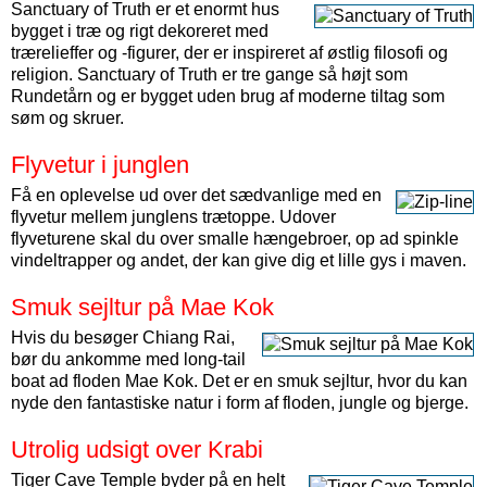
Sanctuary of Truth er et enormt hus
bygget i træ og rigt dekoreret med
trærelieffer og -figurer, der er inspireret af østlig filosofi og
religion. Sanctuary of Truth er tre gange så højt som
Rundetårn og er bygget uden brug af moderne tiltag som
søm og skruer.
Flyvetur i junglen
Få en oplevelse ud over det sædvanlige med en
flyvetur mellem junglens trætoppe. Udover
flyveturene skal du over smalle hængebroer, op ad spinkle
vindeltrapper og andet, der kan give dig et lille gys i maven.
Smuk sejltur på Mae Kok
Hvis du besøger Chiang Rai,
bør du ankomme med long-tail
boat ad floden Mae Kok. Det er en smuk sejltur, hvor du kan
nyde den fantastiske natur i form af floden, jungle og bjerge.
Utrolig udsigt over Krabi
Tiger Cave Temple byder på en helt