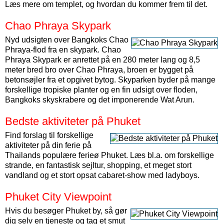
Læs mere om templet, og hvordan du kommer frem til det.
Chao Phraya Skypark
Nyd udsigten over Bangkoks Chao
Phraya-flod fra en skypark. Chao
Phraya Skypark er anrettet på en 280 meter lang og 8,5
meter bred bro over Chao Phraya, broen er bygget på
betonsøjler fra et opgivet bytog. Skyparken byder på mange
forskellige tropiske planter og en fin udsigt over floden,
Bangkoks skyskrabere og det imponerende Wat Arun.
Bedste aktiviteter på Phuket
Find forslag til forskellige
aktiviteter på din ferie på
Thailands populære ferieø Phuket. Læs bl.a. om forskellige
strande, en fantastisk sejltur, shopping, et meget stort
vandland og et stort opsat cabaret-show med ladyboys.
Phuket City Viewpoint
Hvis du besøger Phuket by, så gør
dig selv en tjeneste og tag et smut