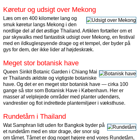
Køretur og udsigt over Mekong
Læs om en 400 kilometer lang og
smuk køretur langs Mekong i den
nordlige del af det østlige Thailand. Artiklen fortæller om et
par skywalks med fantastisk udsigt over Mekong, en festival
med en ildkuglespyende drage og et tempel, der byder på
gys for dem, der ikke lider af højdeskræk.
Meget stor botanisk have
Queen Sirikit Botanic Garden i Chiang Mai
er Thailands ældste og vigtigste botaniske
have. Og det er en meget stor botanisk have — cirka 100
gange så stor som Botanisk Have i København. Her er
masser af velplejede områder med planter udendørs,
vandrestier og flot indrettede plantemiljøer i væksthuse.
Rundetårn i Thailand
Wat Samphran lidt uden for Bangkok byder på
et rundetårn med en stor drage, der snor sig
om tårnet. Tårnet er dog noget højere end vores Rundetårn,