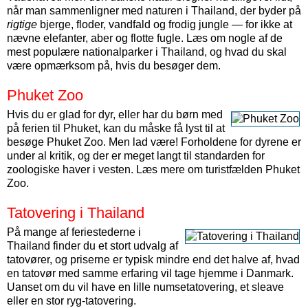
når man sammenligner med naturen i Thailand, der byder på
rigtige
bjerge, floder, vandfald og frodig jungle — for ikke at
nævne elefanter, aber og flotte fugle. Læs om nogle af de
mest populære nationalparker i Thailand, og hvad du skal
være opmærksom på, hvis du besøger dem.
Phuket Zoo
Hvis du er glad for dyr, eller har du børn med
på ferien til Phuket, kan du måske få lyst til at
besøge Phuket Zoo. Men lad være! Forholdene for dyrene er
under al kritik, og der er meget langt til standarden for
zoologiske haver i vesten. Læs mere om turistfælden Phuket
Zoo.
Tatovering i Thailand
På mange af feriestederne i
Thailand finder du et stort udvalg af
tatovører, og priserne er typisk mindre end det halve af, hvad
en tatovør med samme erfaring vil tage hjemme i Danmark.
Uanset om du vil have en lille numsetatovering, et sleave
eller en stor ryg-tatovering.