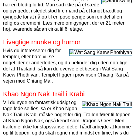
har en blodig fortid. Man sad ikke på et sæde
og gyngede, i stedet stod fire mand på et langt brædt og
gyngede for at nå op til en pose penge som en del af en
religiøs ceremoni. Læs mere om gyngen, der er 21 meter
høj, svarende sådan cirka til 6. etage.
Livagtige munke og humor
Hvis du interesserer dig for
templer, eller bare vil se
noget, der er anderledes, og du befinder dig i den nordlige
del af Thailand, så kan du overveje et besøg i Wat Sang
Kaew Phothiyan. Templet ligger i provinsen Chiang Rai på
vejen mod Chiang Mai.
Khao Ngon Nak Trail i Krabi
Vil du nyde en fantastisk udsigt og
tage fede selfies, så er Khao Ngon
Nak Trail i Krabi måske noget for dig. Trailen fører til toppen
af Khao Ngon Nak, også kendt som Dragon's Crest. Men
trailen er ikke for slapsvanse, det er hårdt arbejde at komme
op til toppen, og du skal regne med mindst en time, hvis du