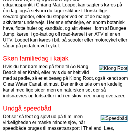
udgangspunkt i Chiang Mai. Loopet kan sagtens køres på
én dag, også selvom du tager stikture til forskellige
seværdigheder, eller du stopper ved en af de mange
aktiviteter undervejs. Her er elefantlejre, en enorm botanisk
have, flotte huler og vandfald, og aktiviteter i form af Bungee
Jump, kørsel i go-kart og off road-kørsel i en ATV eller en
UTV. Loopet kan køres i bil, på scooter eller motorcykel eller
sågar på pedaldrevet cykel.
Skøn familiedag i kajak
Hvis du har børn med på ferie til Ao Nang
Beach eller Krabi, eller hvis du er helt vild
med at padle, så er et besøg på Klong Root, også kendt som
Clear Water Canal, et must. Der er ikke tale om en kedelig
kanal med lige sider, men en naturskøn sø, der så
indsnævres og fortsætter ind i en skov med mangrovetræer.
Undgå speedbåd
Det ser så fedt og sjovt ud på film, men
virkeligheden er måske mindre sjov, når
speedbåde bruges til massetransport i Thailand. Læs,