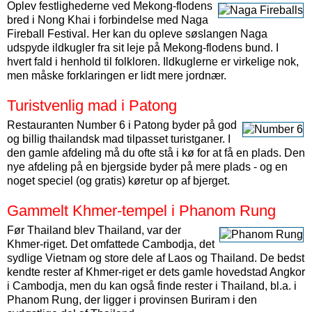
Oplev festlighederne ved Mekong-flodens
bred i Nong Khai i forbindelse med Naga
Fireball Festival. Her kan du opleve søslangen Naga
udspyde ildkugler fra sit leje på Mekong-flodens bund. I
hvert fald i henhold til folkloren. Ildkuglerne er virkelige nok,
men måske forklaringen er lidt mere jordnær.
Turistvenlig mad i Patong
Restauranten Number 6 i Patong byder på god
og billig thailandsk mad tilpasset turistganer. I
den gamle afdeling må du ofte stå i kø for at få en plads. Den
nye afdeling på en bjergside byder på mere plads - og en
noget speciel (og gratis) køretur op af bjerget.
Gammelt Khmer-tempel i Phanom Rung
Før Thailand blev Thailand, var der
Khmer-riget. Det omfattede Cambodja, det
sydlige Vietnam og store dele af Laos og Thailand. De bedst
kendte rester af Khmer-riget er dets gamle hovedstad Angkor
i Cambodja, men du kan også finde rester i Thailand, bl.a. i
Phanom Rung, der ligger i provinsen Buriram i den