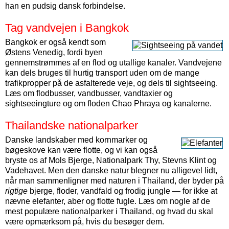
han en pudsig dansk forbindelse.
Tag vandvejen i Bangkok
Bangkok er også kendt som
Østens Venedig, fordi byen
gennemstrømmes af en flod og utallige kanaler. Vandvejene
kan dels bruges til hurtig transport uden om de mange
trafikpropper på de asfalterede veje, og dels til sightseeing.
Læs om flodbusser, vandbusser, vandtaxier og
sightseeingture og om floden Chao Phraya og kanalerne.
Thailandske nationalparker
Danske landskaber med kornmarker og
bøgeskove kan være flotte, og vi kan også
bryste os af Mols Bjerge, Nationalpark Thy, Stevns Klint og
Vadehavet. Men den danske natur blegner nu alligevel lidt,
når man sammenligner med naturen i Thailand, der byder på
rigtige
bjerge, floder, vandfald og frodig jungle — for ikke at
nævne elefanter, aber og flotte fugle. Læs om nogle af de
mest populære nationalparker i Thailand, og hvad du skal
være opmærksom på, hvis du besøger dem.