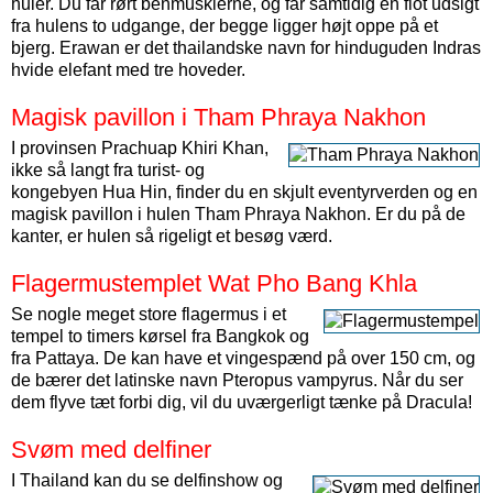
huler. Du får rørt benmusklerne, og får samtidig en flot udsigt
fra hulens to udgange, der begge ligger højt oppe på et
bjerg. Erawan er det thailandske navn for hinduguden Indras
hvide elefant med tre hoveder.
Magisk pavillon i Tham Phraya Nakhon
I provinsen Prachuap Khiri Khan,
ikke så langt fra turist- og
kongebyen Hua Hin, finder du en skjult eventyrverden og en
magisk pavillon i hulen Tham Phraya Nakhon. Er du på de
kanter, er hulen så rigeligt et besøg værd.
Flagermustemplet Wat Pho Bang Khla
Se nogle meget store flagermus i et
tempel to timers kørsel fra Bangkok og
fra Pattaya. De kan have et vingespænd på over 150 cm, og
de bærer det latinske navn Pteropus vampyrus. Når du ser
dem flyve tæt forbi dig, vil du uværgerligt tænke på Dracula!
Svøm med delfiner
I Thailand kan du se delfinshow og