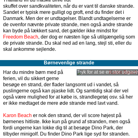
skuffet over sandkvaliteten, når du er vant til danske strande.
Sandet er typisk mere gulligt og groft, end du finder det i
Danmark. Men der er undtagelser. Blandt undtagelserne er
de ovenfor nævnte private strande, men også andre strande
kan byde på lækkert sand, det gælder ikke mindst for
Freedom Beach
, der dog er næsten lige så utilgængelig som
de private strande. Du skal ned ad en lang, stejl sti, eller du
skal ankomme sejlende.
Børnevenlige strande
Har du mindre børn med på
ferien, vil du sikkert gerne
besøge en strand, der flader langsomt ud i vandet, så
puslingerne også kan pjaske lidt. Og samtidig skal der vel
også være mulighed for at købe is, strandlegetøj osv. så her
er ikke medtaget de mere øde strande med lavt vand.
Karon Beach
er nok den strand, der vil score højest på
børnenes hitliste. Ikke kun på grund af stranden, men også
fordi ungerne kan lokke dig til at besøge Dino Park, der
tilbyder minigolf. Du finder Dino Park lige syd for stranden.