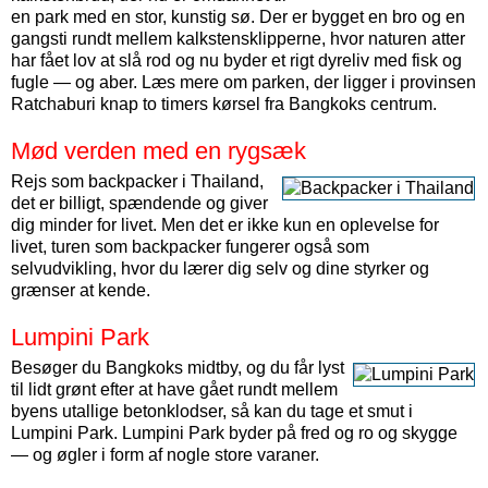
en park med en stor, kunstig sø. Der er bygget en bro og en
gangsti rundt mellem kalkstensklipperne, hvor naturen atter
har fået lov at slå rod og nu byder et rigt dyreliv med fisk og
fugle — og aber. Læs mere om parken, der ligger i provinsen
Ratchaburi knap to timers kørsel fra Bangkoks centrum.
Mød verden med en rygsæk
Rejs som backpacker i Thailand,
det er billigt, spændende og giver
dig minder for livet. Men det er ikke kun en oplevelse for
livet, turen som backpacker fungerer også som
selvudvikling, hvor du lærer dig selv og dine styrker og
grænser at kende.
Lumpini Park
Besøger du Bangkoks midtby, og du får lyst
til lidt grønt efter at have gået rundt mellem
byens utallige beton­klodser, så kan du tage et smut i
Lumpini Park. Lumpini Park byder på fred og ro og skygge
— og øgler i form af nogle store varaner.