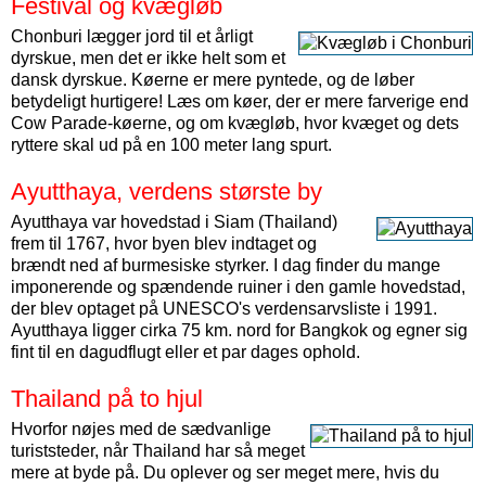
Festival og kvægløb
Chonburi lægger jord til et årligt
dyrskue, men det er ikke helt som et
dansk dyrskue. Køerne er mere pyntede, og de løber
betydeligt hurtigere! Læs om køer, der er mere farverige end
Cow Parade-køerne, og om kvægløb, hvor kvæget og dets
ryttere skal ud på en 100 meter lang spurt.
Ayutthaya, verdens største by
Ayutthaya var hovedstad i Siam (Thailand)
frem til 1767, hvor byen blev indtaget og
brændt ned af burmesiske styrker. I dag finder du mange
imponerende og spændende ruiner i den gamle hovedstad,
der blev optaget på UNESCO's verdensarvsliste i 1991.
Ayutthaya ligger cirka 75 km. nord for Bangkok og egner sig
fint til en dagudflugt eller et par dages ophold.
Thailand på to hjul
Hvorfor nøjes med de sædvanlige
turiststeder, når Thailand har så meget
mere at byde på. Du oplever og ser meget mere, hvis du