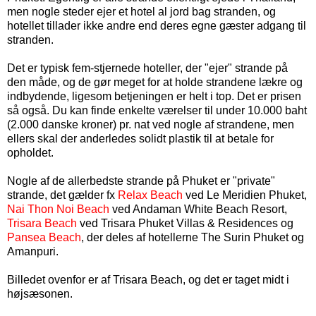
men nogle steder ejer et hotel al jord bag stranden, og
hotellet tillader ikke andre end deres egne gæster adgang til
stranden.
Det er typisk fem-stjernede hoteller, der "ejer" strande på
den måde, og de gør meget for at holde strandene lækre og
indbydende, ligesom betjeningen er helt i top. Det er prisen
så også. Du kan finde enkelte værelser til under 10.000 baht
(
2.000
danske kroner
) pr. nat ved nogle af strandene, men
ellers skal der anderledes solidt plastik til at betale for
opholdet.
Nogle af de allerbedste strande på Phuket er "private"
strande, det gælder fx
Relax Beach
ved Le Meridien Phuket,
Nai Thon Noi Beach
ved Andaman White Beach Resort,
Trisara Beach
ved Trisara Phuket Villas & Residences og
Pansea Beach
, der deles af hotellerne The Surin Phuket og
Amanpuri.
Billedet ovenfor er af Trisara Beach, og det er taget midt i
højsæsonen.