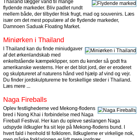
Thailand lægger vand til mange
flydende markeder. Bliv padlet rundt
mellem både, der tilbyder frisk frugt, mad og souvenirs. Læs
især om det mest populære af de flydende markeder,
Damnoen Saduak Floating Market.
Miniørken i Thailand
I Thailand kan du finde miniudgaver
af det ørkenlandskab med
enkeltstående kæmpeklipper, som du kender så godt fra
amerikanske westerns. Her er det blot jord, der er eroderet
og skulptureret af naturens hånd ved hjælp af vind og vejr.
Du finder jordskulpturerne tre forskellige steder i Thailand.
Læs mere ...
Naga Fireballs
Oplev festlighederne ved Mekong-flodens
bred i Nong Khai i forbindelse med Naga
Fireball Festival. Her kan du opleve søslangen Naga
udspyde ildkugler fra sit leje på Mekong-flodens bund. I
hvert fald i henhold til folkloren. Ildkuglerne er virkelige nok,
men måske forklaringen er lidt mere jordnær.