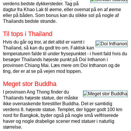
verdens bedste dykkersteder. Tag på
dagtur fra Khao Lak til øerne, eller overnat på en af øerne
eller på båden. Som bonus kan du slikke sol på nogle af
Thailands bedste strande.
Til tops i Thailand
Hvis du går og tror, at det altid er varmt i
Thailand, så kan du godt tro om. Faktisk kan
temperaturen falde til under frysepunktet - i hvert fald hvis du
besøger Thailands højeste punkt på Doi Inthanon i
provinsen Chiang Mai. Læs mere om Doi Inthanon og de
ting, der er at se på vejen mod toppen.
Meget stor Buddha
I provinsen Ang Thong finder du
Thailands højeste statue, der måske
ikke overraskende forestiller Buddha. Det er samtidig
verdens 8. højeste statue. Templet, der ligger godt 100 km
nord for Bangkok, byder også på nogle små velfriserede
haver og nogle drabelige scener med statuer i naturlig
størrelse.