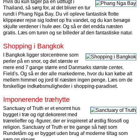
Hvis du kun tager på én udflugt i
Thailand, så sørg for, at det bliver en tur
rundt i Phang Nga Bay. Du vil opleve fantastisk flotte
klippeøer rejse sig lodret op fra vandet, og du kan besøge
skjulte verdener i hule øer. Og så er det endda næsten
gratis. Læs om turen og se billeder af den fantastiske natur.
Shopping i Bangkok
I Bangkok ligger storcentrene som
perler på en snor, og det største er
mere end 7 gange større end Danmarks største center,
Field's. Og så er der alle markederne, hvor du kan købe alt
mellem himmel og jord til næsten ingen penge. Læs om de
forskellige indkøbsmuligheder i shopping-paradiset.
Imponerende træhytte
Sanctuary of Truth er et enormt hus
bygget i træ og rigt dekoreret med
trærelieffer og -figurer, der er inspireret af østlig filosofi og
religion. Sanctuary of Truth er tre gange så højt som
Rundetårn og er bygget uden brug af moderne tiltag som
søm og skruer.