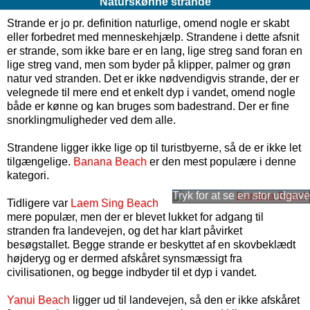
Naturskønne strande
Strande er jo pr. definition naturlige, omend nogle er skabt
eller forbedret med menneskehjælp. Strandene i dette afsnit
er strande, som ikke bare er en lang, lige streg sand foran en
lige streg vand, men som byder på klipper, palmer og grøn
natur ved stranden. Det er ikke nødvendigvis strande, der er
velegnede til mere end et enkelt dyp i vandet, omend nogle
både er kønne og kan bruges som badestrand. Der er fine
snorklingmuligheder ved dem alle.
Strandene ligger ikke lige op til turistbyerne, så de er ikke let
tilgængelige.
Banana Beach
er den mest populære i denne
kategori.
Tidligere var
Laem Sing Beach
mere populær, men der er blevet lukket for adgang til
stranden fra landevejen, og det har klart påvirket
besøgstallet. Begge strande er beskyttet af en skovbeklædt
højderyg og er dermed afskåret synsmæssigt fra
civilisationen, og begge indbyder til et dyp i vandet.
Yanui Beach
ligger ud til landevejen, så den er ikke afskåret