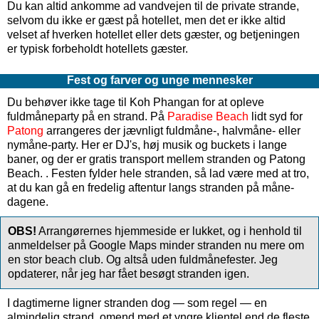
Du kan altid ankomme ad vandvejen til de private strande,
selvom du ikke er gæst på hotellet, men det er ikke altid
velset af hverken hotellet eller dets gæster, og betjeningen
er typisk forbeholdt hotellets gæster.
Fest og farver og unge mennesker
Du behøver ikke tage til Koh Phangan for at opleve
fuldmåneparty på en strand. På
Paradise Beach
lidt syd for
Patong
arrangeres der jævnligt fuldmåne-, halvmåne- eller
nymåne-party. Her er DJ's, høj musik og buckets i lange
baner, og der er gratis transport mellem stranden og Patong
Beach.
. Festen fylder hele stranden, så lad være med at tro,
at du kan gå en fredelig aftentur langs stranden på måne-
dagene.
OBS!
Arrangørernes hjemmeside er lukket, og i henhold til
anmeldelser på Google Maps minder stranden nu mere om
en stor beach club. Og altså uden fuldmånefester. Jeg
opdaterer, når jeg har fået besøgt stranden igen.
I dagtimerne ligner stranden dog — som regel — en
almindelig strand, omend med et yngre klientel end de fleste