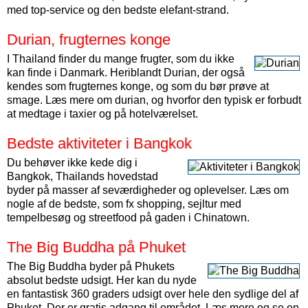
med top-service og den bedste elefant-strand.
Durian, frugternes konge
I Thailand finder du mange frugter, som du ikke
kan finde i Danmark. Heriblandt Durian, der også
kendes som frugternes konge, og som du bør prøve at
smage. Læs mere om durian, og hvorfor den typisk er forbudt
at medtage i taxier og på hotelværelset.
Bedste aktiviteter i Bangkok
Du behøver ikke kede dig i
Bangkok, Thailands hovedstad
byder på masser af seværdigheder og oplevelser. Læs om
nogle af de bedste, som fx shopping, sejltur med
tempelbesøg og streetfood på gaden i Chinatown.
The Big Buddha på Phuket
The Big Buddha byder på Phukets
absolut bedste udsigt. Her kan du nyde
en fantastisk 360 graders udsigt over hele den sydlige del af
Phuket. Der er gratis adgang til området. Læs mere og se en