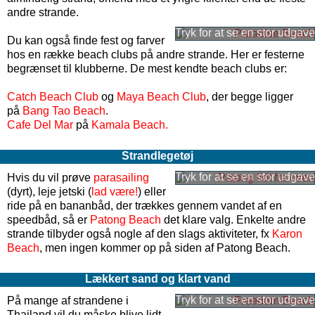
andre strande.
Du kan også finde fest og farver
hos en række beach clubs på andre strande. Her er festerne
begrænset til klubberne. De mest kendte beach clubs er:
Catch Beach Club
og
Maya Beach Club
, der begge ligger
på
Bang Tao Beach
.
Cafe Del Mar
på
Kamala Beach.
Strandlegetøj
Hvis du vil prøve
parasailing
(dyrt), leje jetski (
lad være!
) eller
ride på en bananbåd, der trækkes gennem vandet af en
speedbåd, så er
Patong Beach
det klare valg. Enkelte andre
strande tilbyder også nogle af den slags aktiviteter, fx
Karon
Beach
, men ingen kommer op på siden af Patong Beach.
Lækkert sand og klart vand
På mange af strandene i
Thailand vil du måske blive lidt