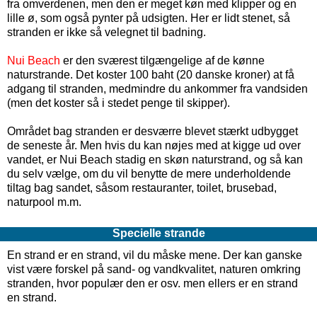
fra omverdenen, men den er meget køn med klipper og en
lille ø, som også pynter på udsigten. Her er lidt stenet, så
stranden er ikke så velegnet til badning.
Nui Beach
er den sværest tilgængelige af de kønne
naturstrande. Det koster 100 baht (
20
danske kroner
) at få
adgang til stranden, medmindre du ankommer fra vandsiden
(men det koster så i stedet penge til skipper).
Området bag stranden er desværre blevet stærkt udbygget
de seneste år. Men hvis du kan nøjes med at kigge ud over
vandet, er Nui Beach stadig en skøn naturstrand, og så kan
du selv vælge, om du vil benytte de mere underholdende
tiltag bag sandet, såsom restauranter, toilet, brusebad,
naturpool m.m.
Specielle strande
En strand er en strand, vil du måske mene. Der kan ganske
vist være forskel på sand- og vandkvalitet, naturen omkring
stranden, hvor populær den er osv. men ellers er en strand
en strand.