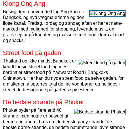
Klong Ong Ang
Besøg den renoverede Ong Ang-kanal i
Bangkok, og nyd væg­malerierne og den
flotte kanal. Fredag, lørdag og søndag aften er her et natte­
marked med mulighed for shopping, levende musik, en
gratis sejltur på kanalen og masser street food i form af mad
og snacks.
Street food på gaden
Thailand og ikke mindst Bangkok er
kendt for sin street food, og mest
berømt er street food på Yaowarat Road i Bangkoks
Chinatown. Her kan du nyde street food på selve gaden, for
om aftenen afspærres to af de fire vognbaner og helliges i
stedet de besøgende på gadens spisesteder.
De bedste strande på Phuket
Phuket byder på flere end 40
strande, men nogle er betydeligt
bedre end andre. Læs om de bedste party-strande, de
bedste børne-strande, de bedste natur-strande, dyre strande