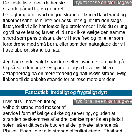
De fleste lister over de bedste
strande går ud fra en generel
betragtning om, hvad en god strand er, fx med klart vand og
finkornet sand. Min liste her adskiller sig lidt fra den slags
lister, fordi vi alle har forskellige præferencer. Hvis du er ung
og vil have fest og farver, vil du nok ikke vælge den samme
strand som pensionisten, der vil have fred og ro, eller som
forældrene med små børn, eller som den naturglade der vil
have uberørt strand og natur.
Jeg har i stedet valgt strandene efter, hvad de kan byde på.
Og så kan den unge festglade jo også have lyst til en
afslapperdag på en mere fredelig og naturskøn strand. Følg
linkene til de enkelte strande for at læse mere om dem.
Fantastisk, fredeligt og frygteligt dyrt
Hvis du vil have en flot og
velholdt strand med masser af
service i form af kølige drikke og servering, og uden at
stranden beskæmmes af andre, der kæmper for en plads i
solen, så er dit bedste bud en af de "private" strande på
Phuket. Egentlig er alle strande offentligt ejede i Thailand,