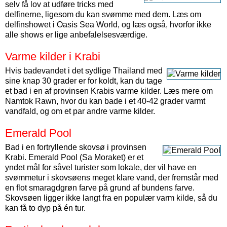
selv få lov at udføre tricks med
delfinerne, ligesom du kan svømme med dem. Læs om
delfinshowet i Oasis Sea World, og læs også, hvorfor ikke
alle shows er lige anbefalelsesværdige.
Varme kilder i Krabi
Hvis badevandet i det sydlige Thailand med
sine knap 30 grader er for koldt, kan du tage
et bad i en af provinsen Krabis varme kilder. Læs mere om
Namtok Rawn, hvor du kan bade i et 40-42 grader varmt
vandfald, og om et par andre varme kilder.
Emerald Pool
Bad i en fortryllende skovsø i provinsen
Krabi. Emerald Pool (Sa Moraket) er et
yndet mål for såvel turister som lokale, der vil have en
svømmetur i skovsøens meget klare vand, der fremstår med
en flot smaragdgrøn farve på grund af bundens farve.
Skovsøen ligger ikke langt fra en populær varm kilde, så du
kan få to dyp på én tur.