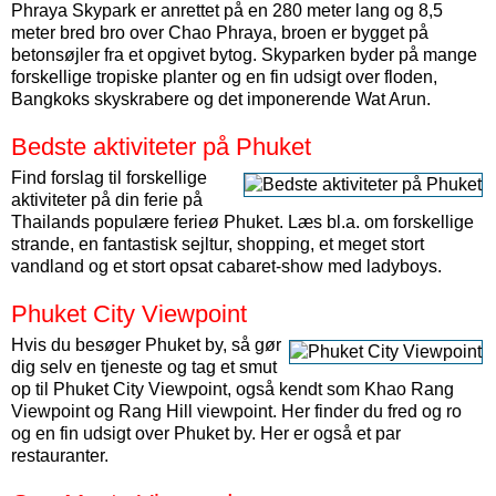
Phraya Skypark er anrettet på en 280 meter lang og 8,5
meter bred bro over Chao Phraya, broen er bygget på
betonsøjler fra et opgivet bytog. Skyparken byder på mange
forskellige tropiske planter og en fin udsigt over floden,
Bangkoks skyskrabere og det imponerende Wat Arun.
Bedste aktiviteter på Phuket
Find forslag til forskellige
aktiviteter på din ferie på
Thailands populære ferieø Phuket. Læs bl.a. om forskellige
strande, en fantastisk sejltur, shopping, et meget stort
vandland og et stort opsat cabaret-show med ladyboys.
Phuket City Viewpoint
Hvis du besøger Phuket by, så gør
dig selv en tjeneste og tag et smut
op til Phuket City Viewpoint, også kendt som Khao Rang
Viewpoint og Rang Hill viewpoint. Her finder du fred og ro
og en fin udsigt over Phuket by. Her er også et par
restauranter.