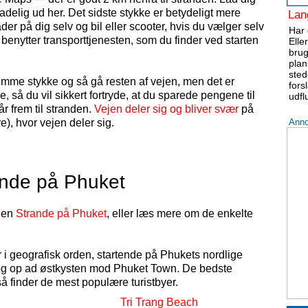
rladelig ud her. Det sidste stykke er betydeligt mere
Lang
er på dig selv og bil eller scooter, hvis du vælger selv
Har 
u benytter transporttjenesten, som du finder ved starten
Elle
brug
plan
sted
nemme stykke og så gå resten af vejen, men det er
fors
, så du vil sikkert fortryde, at du sparede pengene til
udfl
r frem til stranden.
Vejen deler sig og bliver svær
på
e), hvor vejen deler sig.
Anno
ande på Phuket
klen
Strande på Phuket
, eller læs mere om de enkelte
 i geografisk orden, startende på Phukets nordlige
 og op ad østkysten mod Phuket Town. De bedste
å finder de mest populære turistbyer.
Tri Trang Beach