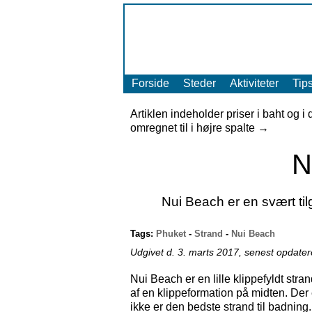
Forside
Steder
Aktiviteter
Tip
Artiklen indeholder priser i baht og i
omregnet til i højre spalte →
N
Nui Beach er en svært ti
Tags:
Phuket
-
Strand
-
Nui Beach
Udgivet d. 3. marts 2017, senest opdateret
Nui Beach er en lille klippefyldt str
af en klippeformation på midten. Der e
ikke er den bedste strand til badning