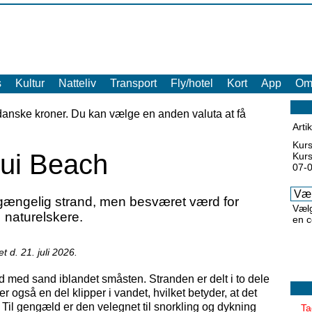
s
Kultur
Natteliv
Transport
Fly/hotel
Kort
App
O
danske kroner
. Du kan vælge en anden valuta at få
Arti
Kurs
ui Beach
Kurs
07-
lgængelig strand, men besværet værd for
Vælg
naturelskere.
en c
 d. 21. juli 2026.
and med sand iblandet småsten. Stranden er delt i to dele
r også en del klipper i vandet, hvilket betyder, at det
. Til gengæld er den velegnet til snorkling og dykning
Ta