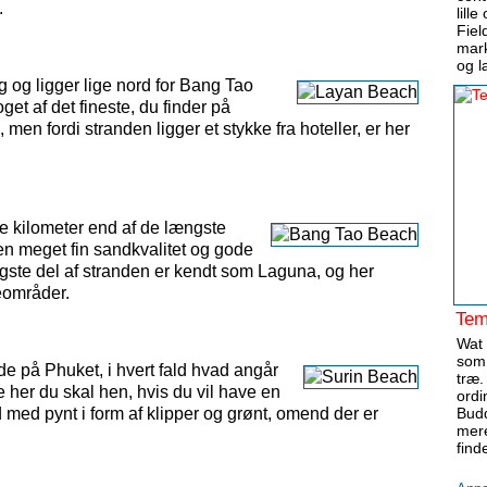
.
lill
Fiel
mar
og l
g og ligger lige nord for Bang Tao
t af det fineste, du finder på
 men fordi stranden ligger et stykke fra hoteller, er her
e kilometer end af de længste
en meget fin sandkvalitet og gode
gste del af stranden er kendt som Laguna, og her
eområder.
Tem
Wat 
som 
de på Phuket, i hvert fald hvad angår
træ.
e her du skal hen, hvis du vil have en
ordi
nd med pynt i form af klipper og grønt, omend der er
Budd
mere
finde