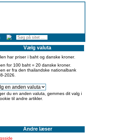
m
Vælg valuta
klen har priser i baht og
danske kroner
.
en for 100 baht =
20
danske kroner
.
en er fra den thailandske nationalbank
08-2026.
er du en anden valuta, gemmes dit valg i
ookie til andre artikler.
Andre læser
gsside