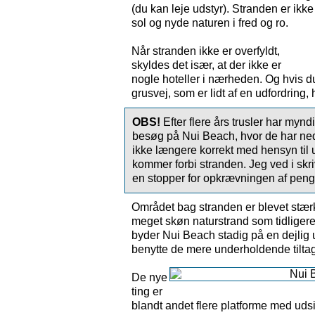
(du kan leje udstyr). Stranden er ikke 
sol og nyde naturen i fred og ro.
Når stranden ikke er overfyldt,
skyldes det især, at der ikke er
nogle hoteller i nærheden. Og hvis 
grusvej, som er lidt af en udfordring, 
OBS!
Efter flere års trusler har myn
besøg på Nui Beach, hvor de har ned
ikke længere korrekt med hensyn til 
kommer forbi stranden. Jeg ved i sk
en stopper for opkrævningen af penge
Området bag stranden er blevet stærk
meget skøn naturstrand som tidligere
byder Nui Beach stadig på en dejlig u
benytte de mere underholdende tilta
De nye
ting er
blandt andet flere platforme med uds