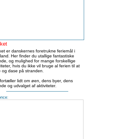
ket
et er danskernes foretrukne feriemål i
land. Her finder du utallige fantastiske
nde, og mulighed for mange forskellige
iteter, hvis du ikke vil bruge al ferien til at
e og dase på stranden.
fortæller lidt om øen, dens byer, dens
nde og udvalget af aktiviteter.
nce: