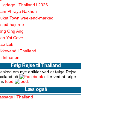
lligdage i Thailand i 2026
am Phraya Nakhon
uket Town weekend-marked
s på hajerne
ong Ong Ang
ao Yoi Cave
ao Lak
ikkevand i Thailand
i Inthanon
Følg Rejse til Thailand
esked om nye artikler ved at følge Rejse
Thailand på
eller ved at følge
ens
feed
.
Læs også