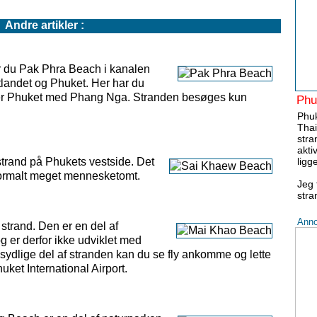
Andre artikler :
er du Pak Phra Beach i kanalen
landet og Phuket. Her har du
inder Phuket med Phang Nga. Stranden besøges kun
Phu
Phuk
Thai
stra
aktiv
trand på Phukets vestside. Det
ligg
r normalt meget mennesketomt.
Jeg 
stra
Anno
trand. Den er en del af
g er derfor ikke udviklet med
 sydlige del af stranden kan du se fly ankomme og lette
uket International Airport.