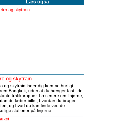
Læs også
ro og skytrain
o og skytrain lader dig komme hurtigt
em Bangkok, uden at du hænger fast i de
tante trafikpropper. Læs mere om linjerne,
dan du køber billet, hvordan du bruger
etten, og hvad du kan finde ved de
kellige stationer på linjerne.