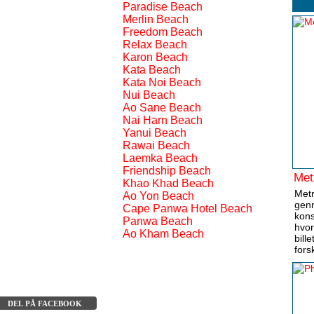
Paradise Beach
Merlin Beach
Freedom Beach
Relax Beach
Karon Beach
Kata Beach
Kata Noi Beach
Nui Beach
Ao Sane Beach
Nai Harn Beach
Yanui Beach
Rawai Beach
Laemka Beach
Friendship Beach
Met
Khao Khad Beach
Metr
Ao Yon Beach
genn
Cape Panwa Hotel Beach
kons
Panwa Beach
hvor
Ao Kham Beach
bill
fors
DEL PÅ FACEBOOK