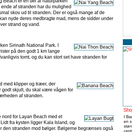
g Beach er en del af naturparken
ge ende af stranden har du mulighed
lle smal skov ud til stranden. Der er også mange af de
de kan nyde deres medbragte mad, mens de sidder under
ver strand og vand.
ken Sirinath National Park. I
ister på den godt 1 km lange
anligvis tomt, og du kan stort set have stranden for
d med klipper og træer, der
godt skjult, du skal være vågen for
 nærheden af stranden.
Sho
ge nord for Layan Beach med et
I Ba
en s
 Lidt fra kysten ligger Kala Island, og
stør
er den stranden mod bølger. Bølgerne begrænses også
cent