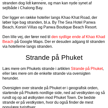
stranden dog lidt kønnere, og man kan nyde synet af
sejlbåde i Chalong Bay.
Der ligger en række hoteller langs Khao Khat Road, der
løber lige bag stranden, bl.a. By The Sea Hotel Panwa
Beach, Korsiri Villas og Panwa Boutique Beach Resort.
Den lille vej, der fører ned til
den sydlige ende af Khao Khad
Beach
på Google Maps. Der er desuden adgang til stranden
via hotellerne langs stranden.
Strande på Phuket
Læs mere om Phukets strande i artiklen
Strande på Phuket
,
eller læs mere om de enkelte strande via oversigten
herunder.
Oversigten over strande på Phuket er i geografisk orden,
startende på Phukets nordlige side, ned ad vestkysten og så
rundt og op ad østkysten mod Phuket Town. De bedste
strande er på vestkysten, hvor du også finder de mest
populære turistbyer.