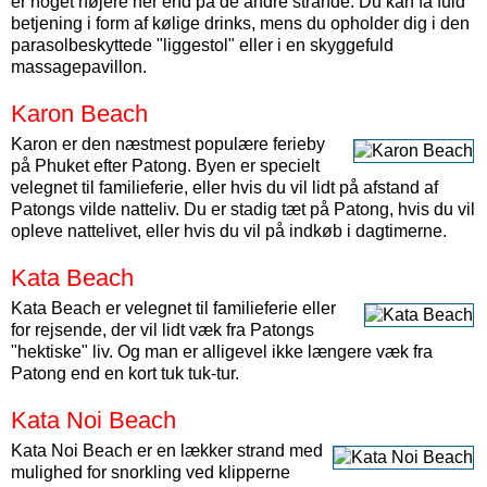
er noget højere her end på de andre strande. Du kan få fuld
betjening i form af kølige drinks, mens du opholder dig i den
parasolbeskyttede "liggestol" eller i en skyggefuld
massagepavillon.
Karon Beach
Karon er den næstmest populære ferieby
på Phuket efter Patong. Byen er specielt
velegnet til familieferie, eller hvis du vil lidt på afstand af
Patongs vilde natteliv. Du er stadig tæt på Patong, hvis du vil
opleve nattelivet, eller hvis du vil på indkøb i dagtimerne.
Kata Beach
Kata Beach er velegnet til familieferie eller
for rejsende, der vil lidt væk fra Patongs
"hektiske" liv. Og man er alligevel ikke længere væk fra
Patong end en kort tuk tuk-tur.
Kata Noi Beach
Kata Noi Beach er en lækker strand med
mulighed for snorkling ved klipperne