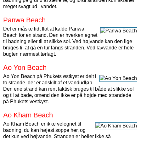
badning på grund af stenene, og fordi stranden kun skråner
meget svagt ud i vandet.
Panwa Beach
Det er måske lidt flot at kalde Panwa
Beach for en strand. Den er hverken egnet
til badning eller til at slikke sol. Ved højvande kan den lige
bruges til at gå en tur langs stranden. Ved lavvande er hele
bugten nærmest tørlagt.
Ao Yon Beach
Ao Yon Beach på Phukets østkyst er delt i
to strande, der er adskilt af et vandudløb.
Den ene strand kan rent faktisk bruges til både at slikke sol
og til at bade, omend den ikke er på højde med strandede
på Phukets vestkyst.
Ao Kham Beach
Ao Kham Beach er ikke velegnet til
badning, du kan højest soppe her, og
det kun ved højvande. Stranden er heller ikke så