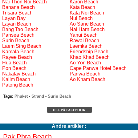
Nai Thon Noi Beach
Karon Beach
Banana Beach
Kata Beach
Trisara Beach
Kata Noi Beach
Layan Bay
Nui Beach
Layan Beach
Ao Sane Beach
Bang Tao Beach
Nai Harn Beach
Pansea Beach
Yanui Beach
Surin Beach
Rawai Beach
Laem Sing Beach
Laemka Beach
Kamala Beach
Friendship Beach
Rayee Beach
Khao Khad Beach
Hua Beach
Ao Yon Beach
Pon Beach
Cape Panwa Hotel Beach
Nakalay Beach
Panwa Beach
Kalim Beach
Ao Kham Beach
Patong Beach
Tags:
Phuket
-
Strand
-
Surin Beach
DEL PÅ FACEBOOK
Andre artikler :
Pak Phra Beach