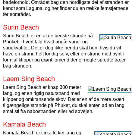
badeforhold. Området bag den nordligste del af stranden er
kendt som Laguna, og her finder du en række femstjernede
ferieområder.
Surin Beach
Surin Beach er en af de bedste strande på
Phuket, i hvert fald hvad angår vand- og
sandkvalitet. Det er dog ikke her du skal hen, hvis du vil
have en strand helt for dig selv, eller en strand med pynt i
form af klipper og grønt, omend der er nogle spredte træer
bag stranden.
Laem Sing Beach
Laem Sing Beach er knap 300 meter
lang, og er en rigtig naturstrand med
klipper og omkransende skov. Det er en af de mere svært
tilgængelige strande på Phuket, du skal enten ad en lang,
smal sti fra nabostranden eller ad søvejen.
Kamala Beach
Kamala Beach er cirka to km lang og