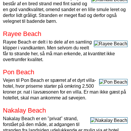
består af en bred strand med fint sand og
en god vandkvalitet, omend sandet er en lille smule leret og
derfor lidt gråligt. Stranden er meget flad og derfor også
velegnet til badende børn.
Rayee Beach
Rayee Beach er delt i to dele af en samling
klipper i vandkanten. Men selvom du reelt
får to strande her, så må man erkende, at kvantitet ikke
overtrumfer kvalitet.
Pon Beach
Vejen til Pon Beach er spærret af et dyrt villa-
hotel, hvor priserne starter på omkring 2.500
kroner pr. nat i lavsæsonen for en villa. Er man ikke gæst på
hotellet, skal man ankomme ad søvejen.
Nakalay Beach
Nakalay Beach er en "privat" strand,
forstået på den måde, at adgangen til
stranden fra landsiden udelukkende er mulig via et hotel.