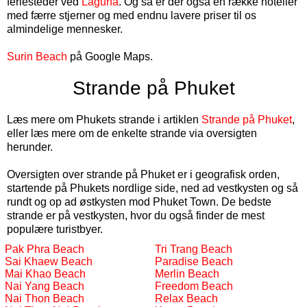
feriesteder ved
Laguna
. Og så er der også en række hoteller
med færre stjerner og med endnu lavere priser til os
almindelige mennesker.
Surin Beach
på Google Maps.
Strande på Phuket
Læs mere om Phukets strande i artiklen
Strande på Phuket
,
eller læs mere om de enkelte strande via oversigten
herunder.
Oversigten over strande på Phuket er i geografisk orden,
startende på Phukets nordlige side, ned ad vestkysten og så
rundt og op ad østkysten mod Phuket Town. De bedste
strande er på vestkysten, hvor du også finder de mest
populære turistbyer.
Pak Phra Beach
Tri Trang Beach
Sai Khaew Beach
Paradise Beach
Mai Khao Beach
Merlin Beach
Nai Yang Beach
Freedom Beach
Nai Thon Beach
Relax Beach