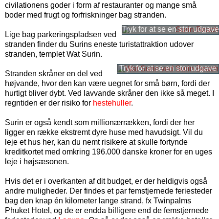
civilationens goder i form af restauranter og mange små
boder med frugt og forfriskninger bag stranden.
Lige bag parkeringspladsen ved
stranden finder du Surins eneste turistattraktion udover
stranden, templet Wat Surin.
Stranden skråner en del ved
højvande, hvor den kan være uegnet for små børn, fordi der
hurtigt bliver dybt. Ved lavvande skråner den ikke så meget. I
regntiden er der risiko for
hestehuller
.
Surin er også kendt som millionærrækken, fordi der her
ligger en række ekstremt dyre huse med havudsigt. Vil du
leje et hus her, kan du nemt risikere at skulle fortynde
kreditkortet med omkring
196.000
danske kroner
for en uges
leje i højsæsonen.
Hvis det er i overkanten af dit budget, er der heldigvis også
andre muligheder. Der findes et par femstjernede feriesteder
bag den knap én kilometer lange strand, fx Twinpalms
Phuket Hotel, og de er endda billigere end de femstjernede