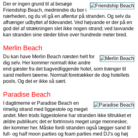
Der er ingen grund til at besøge
Friendship Beach, medmindre du bor i
nærheden, og du vil gå en aftentur på stranden. Og selv da
afhænger udbyttet af tidevandet. Ved højvande er der på en
god del af strækningen slet ikke nogen strand; ved lavvande
kan stranden sine steder blive over hundrede meter bred.
Merlin Beach
Du kan have Merlin Beach næsten helt for
dig selv. Her kommer normalt ikke andre
end gæster fra det bagvedliggende hotel, som trænger til
sand mellem tæerne. Normalt foretrækker de dog hotellets
pools. Og det er ikke så sært.
Paradise Beach
I dagtimerne er Paradise Beach en
rimelig strand med liggestole og meget
andet. Men trods liggestolene har stranden ikke tiltrukket et
ældre publikum; det er fortrinsvis meget unge mennesker,
der kommer her. Måske fordi stranden også lægger sand til
full- og half moon parties og foam parties med DJ's og høj