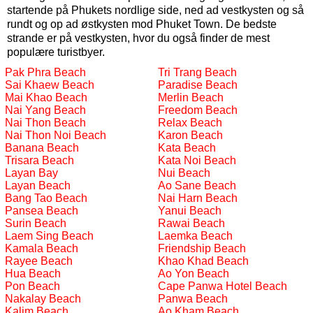
startende på Phukets nordlige side, ned ad vestkysten og så
rundt og op ad østkysten mod Phuket Town. De bedste
strande er på vestkysten, hvor du også finder de mest
populære turistbyer.
Pak Phra Beach
Tri Trang Beach
Sai Khaew Beach
Paradise Beach
Mai Khao Beach
Merlin Beach
Nai Yang Beach
Freedom Beach
Nai Thon Beach
Relax Beach
Nai Thon Noi Beach
Karon Beach
Banana Beach
Kata Beach
Trisara Beach
Kata Noi Beach
Layan Bay
Nui Beach
Layan Beach
Ao Sane Beach
Bang Tao Beach
Nai Harn Beach
Pansea Beach
Yanui Beach
Surin Beach
Rawai Beach
Laem Sing Beach
Laemka Beach
Kamala Beach
Friendship Beach
Rayee Beach
Khao Khad Beach
Hua Beach
Ao Yon Beach
Pon Beach
Cape Panwa Hotel Beach
Nakalay Beach
Panwa Beach
Kalim Beach
Ao Kham Beach