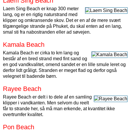
Laem Sing Beach
Laem Sing Beach er knap 300 meter
lang, og er en rigtig naturstrand med
klipper og omkransende skov. Det er en af de mere svært
tilgængelige strande på Phuket, du skal enten ad en lang,
smal sti fra nabostranden eller ad søvejen.
Kamala Beach
Kamala Beach er cirka to km lang og
består af en bred strand med fint sand og
en god vandkvalitet, omend sandet er en lille smule leret og
derfor lidt gråligt. Stranden er meget flad og derfor også
velegnet til badende børn.
Rayee Beach
Rayee Beach er delt i to dele af en samling
klipper i vandkanten. Men selvom du reelt
får to strande her, så må man erkende, at kvantitet ikke
overtrumfer kvalitet.
Pon Beach