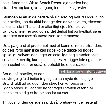
hotel Andaman White Beach Resort ejer jorden bag
stranden, og kun giver adgang for hotellets gæster.
Stranden er en af de bedste på Phuket, og hvis du ikke vil bo
på hotellet, kan du altid besøge den ad vandvejen, eftersom
alle strande i Thailand er offentligt ejet. Men selvom
vandkvaliteten er god og sandet dejligt fint og hvidligt, så er
stranden nok ikke så interessant for fremmede.
Dels på grund af problemet med at komme frem til stranden,
og dels fordi man ikke kan købe kolde drikke og noget
spiseligt, selvom der ligger en cafe lige bag stranden; den
servicerer nemlig kun hotellets gæster. Liggestole og andre
behageligheder er også forbeholdt hotellets gæster.
Bor du på hotellet, er der
selvfølgelig fuld betjening, og du kan nyde den dejlige
strand fuldt ud og uden den store konkurrence om
liggepladser. Billederne her er taget i starten af februar,
mens det stadig er højsæson for turister.
Til trods for den dejlige strand, så foretrækker de fleste af