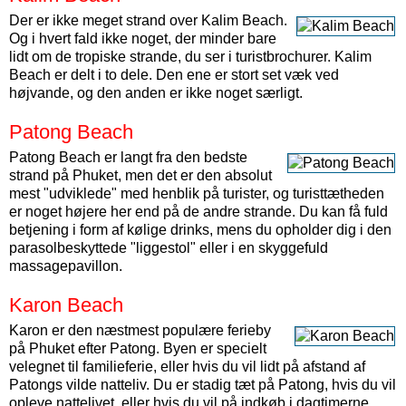
Der er ikke meget strand over Kalim Beach.
Og i hvert fald ikke noget, der minder bare
lidt om de tropiske strande, du ser i turistbrochurer. Kalim
Beach er delt i to dele. Den ene er stort set væk ved
højvande, og den anden er ikke noget særligt.
Patong Beach
Patong Beach er langt fra den bedste
strand på Phuket, men det er den absolut
mest "udviklede" med henblik på turister, og turisttætheden
er noget højere her end på de andre strande. Du kan få fuld
betjening i form af kølige drinks, mens du opholder dig i den
parasolbeskyttede "liggestol" eller i en skyggefuld
massagepavillon.
Karon Beach
Karon er den næstmest populære ferieby
på Phuket efter Patong. Byen er specielt
velegnet til familieferie, eller hvis du vil lidt på afstand af
Patongs vilde natteliv. Du er stadig tæt på Patong, hvis du vil
opleve nattelivet, eller hvis du vil på indkøb i dagtimerne.