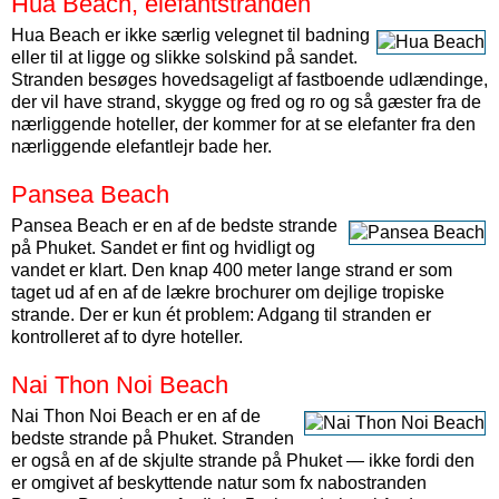
Hua Beach, elefantstranden
Hua Beach er ikke særlig velegnet til badning
eller til at ligge og slikke solskind på sandet.
Stranden besøges hovedsageligt af fastboende udlændinge,
der vil have strand, skygge og fred og ro og så gæster fra de
nærliggende hoteller, der kommer for at se elefanter fra den
nærliggende elefantlejr bade her.
Pansea Beach
Pansea Beach er en af de bedste strande
på Phuket. Sandet er fint og hvidligt og
vandet er klart. Den knap 400 meter lange strand er som
taget ud af en af de lækre brochurer om dejlige tropiske
strande. Der er kun ét problem: Adgang til stranden er
kontrolleret af to dyre hoteller.
Nai Thon Noi Beach
Nai Thon Noi Beach er en af de
bedste strande på Phuket. Stranden
er også en af de skjulte strande på Phuket — ikke fordi den
er omgivet af beskyttende natur som fx nabostranden