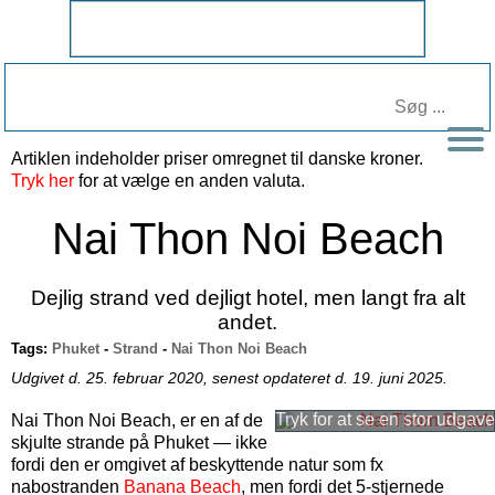
Artiklen indeholder priser omregnet til
danske kroner
.
Tryk her
for at vælge en anden valuta.
Nai Thon Noi Beach
Dejlig strand ved dejligt hotel, men langt fra alt
andet.
Tags:
Phuket
-
Strand
-
Nai Thon Noi Beach
Udgivet d. 25. februar 2020, senest opdateret d. 19. juni 2025.
Nai Thon Noi Beach, er en af de
skjulte strande på Phuket — ikke
fordi den er omgivet af beskyttende natur som fx
nabostranden
Banana Beach
, men fordi det 5-stjernede