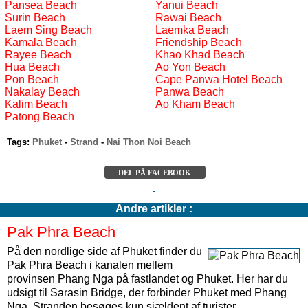
Pansea Beach
Yanui Beach
Surin Beach
Rawai Beach
Laem Sing Beach
Laemka Beach
Kamala Beach
Friendship Beach
Rayee Beach
Khao Khad Beach
Hua Beach
Ao Yon Beach
Pon Beach
Cape Panwa Hotel Beach
Nakalay Beach
Panwa Beach
Kalim Beach
Ao Kham Beach
Patong Beach
Tags:
Phuket
-
Strand
-
Nai Thon Noi Beach
DEL PÅ FACEBOOK
Andre artikler :
Pak Phra Beach
På den nordlige side af Phuket finder du
Pak Phra Beach i kanalen mellem
provinsen Phang Nga på fastlandet og Phuket. Her har du
udsigt til Sarasin Bridge, der forbinder Phuket med Phang
Nga. Stranden besøges kun sjældent af turister.