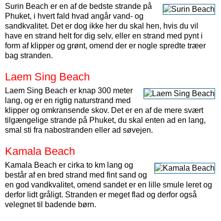
Surin Beach er en af de bedste strande på
Phuket, i hvert fald hvad angår vand- og
sandkvalitet. Det er dog ikke her du skal hen, hvis du vil
have en strand helt for dig selv, eller en strand med pynt i
form af klipper og grønt, omend der er nogle spredte træer
bag stranden.
Laem Sing Beach
Laem Sing Beach er knap 300 meter
lang, og er en rigtig naturstrand med
klipper og omkransende skov. Det er en af de mere svært
tilgængelige strande på Phuket, du skal enten ad en lang,
smal sti fra nabostranden eller ad søvejen.
Kamala Beach
Kamala Beach er cirka to km lang og
består af en bred strand med fint sand og
en god vandkvalitet, omend sandet er en lille smule leret og
derfor lidt gråligt. Stranden er meget flad og derfor også
velegnet til badende børn.