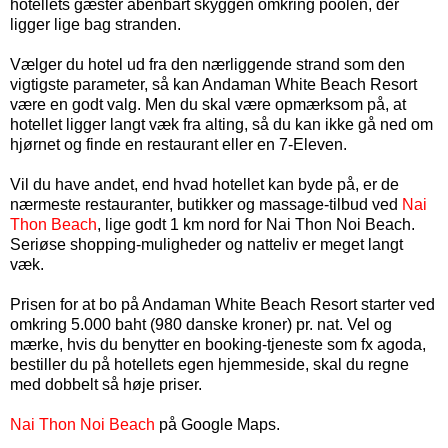
hotellets gæster åbenbart skyggen omkring poolen, der
ligger lige bag stranden.
Vælger du hotel ud fra den nærliggende strand som den
vigtigste parameter, så kan Andaman White Beach Resort
være en godt valg. Men du skal være opmærksom på, at
hotellet ligger langt væk fra alting, så du kan ikke gå ned om
hjørnet og finde en restaurant eller en 7-Eleven.
Vil du have andet, end hvad hotellet kan byde på, er de
nærmeste restauranter, butikker og massage-tilbud ved
Nai
Thon Beach
, lige godt 1 km nord for Nai Thon Noi Beach.
Seriøse shopping-muligheder og natteliv er meget langt
væk.
Prisen for at bo på Andaman White Beach Resort starter ved
omkring 5.000 baht (
980
danske kroner
) pr. nat. Vel og
mærke, hvis du benytter en booking-tjeneste som fx agoda,
bestiller du på hotellets egen hjemmeside, skal du regne
med dobbelt så høje priser.
Nai Thon Noi Beach
på Google Maps.