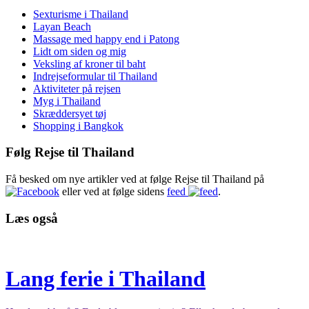
Sexturisme i Thailand
Layan Beach
Massage med happy end i Patong
Lidt om siden og mig
Veksling af kroner til baht
Indrejseformular til Thailand
Aktiviteter på rejsen
Myg i Thailand
Skræddersyet tøj
Shopping i Bangkok
Følg Rejse til Thailand
Få besked om nye artikler ved at følge Rejse til Thailand på
eller ved at følge sidens
feed
.
Læs også
Lang ferie i Thailand