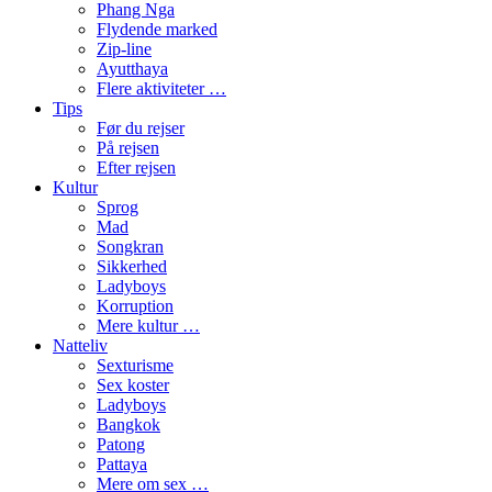
Phang Nga
Flydende marked
Zip-line
Ayutthaya
Flere aktiviteter …
Tips
Før du rejser
På rejsen
Efter rejsen
Kultur
Sprog
Mad
Songkran
Sikkerhed
Ladyboys
Korruption
Mere kultur …
Natteliv
Sexturisme
Sex koster
Ladyboys
Bangkok
Patong
Pattaya
Mere om sex …