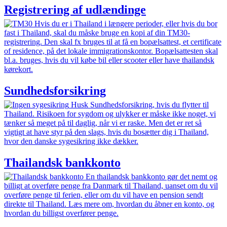
Registrering af udlændinge
Hvis du er i Thailand i længere perioder, eller hvis du bor
fast i Thailand, skal du måske bruge en kopi af din TM30-
registrering. Den skal fx bruges til at få en bopælsattest, et certificate
of residence, på det lokale immigrationskontor. Bopælsattesten skal
bl.a. bruges, hvis du vil købe bil eller scooter eller have thailandsk
kørekort.
Sundhedsforsikring
Husk Sundhedsforsikring, hvis du flytter til
Thailand. Risikoen for sygdom og ulykker er måske ikke noget, vi
tænker så meget på til daglig, når vi er raske. Men det er ret så
vigtigt at have styr på den slags, hvis du bosætter dig i Thailand,
hvor den danske sygesikring ikke dækker.
Thailandsk bankkonto
En thailandsk bankkonto gør det nemt og
billigt at overføre penge fra Danmark til Thailand, uanset om du vil
overføre penge til ferien, eller om du vil have en pension sendt
direkte til Thailand. Læs mere om, hvordan du åbner en konto, og
hvordan du billigst overfører penge.