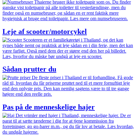
Thaierne bruger ikke toiletpapir som os. Du finder
ganske vist toiletpapir på alle toiletter til vesterlændinge, men du
finder også en numsebruser, og sådan en er rent faktisk mere
hygiejnisk at bruge end toiletpapir. Læs mere om numsebruseren.
Leje af scooter/motorcykel
Scooteren er et familiekøretøj i Thailand, og det kan
synes både nemt og praktisk at leje sådan en i din ferie, men det kan
være farligt. Også med dem der er større end den her på billedet.
Læs, hvorfor du måske bør undgå at leje en scooter.
Sådan prutter du
De fleste priser i Thailand er til forhandling. Få gode
råd til, hvordan du får priserne pruttet ned til et mere fornuftigt leje
end den oplyste pris. Den kan nemlig sagtens være to til tre gange
højere end den reelle pris.
Pas på de menneskelige hajer
Det vrimler med hajer i Thailand, menneskelige hajer. De er
parat til at sætte tænderne i dig for at tjene kommission fra
forretninger, go go-barer m.m., og du får lov at betale. Læs hvordan,
du undgår hajerne.