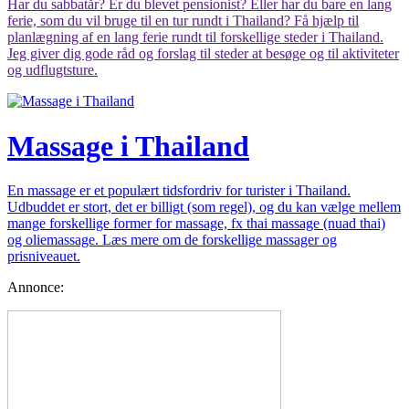
Har du sabbatår? Er du blevet pensionist? Eller har du bare en lang
ferie, som du vil bruge til en tur rundt i Thailand? Få hjælp til
planlægning af en lang ferie rundt til forskellige steder i Thailand.
Jeg giver dig gode råd og forslag til steder at besøge og til aktiviteter
og udflugtsture.
Massage i Thailand
En massage er et populært tidsfordriv for turister i Thailand.
Udbuddet er stort, det er billigt (som regel), og du kan vælge mellem
mange forskellige former for massage, fx thai massage (nuad thai)
og oliemassage. Læs mere om de forskellige massager og
prisniveauet.
Annonce: