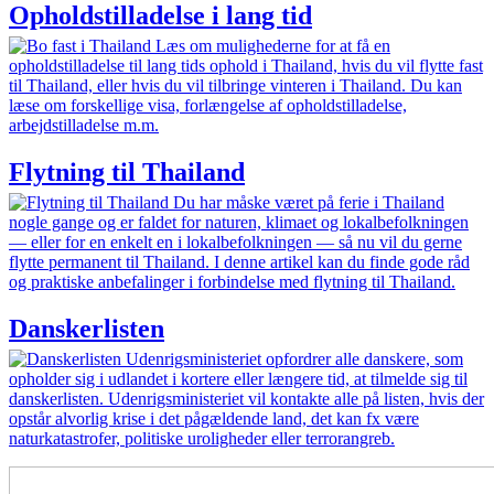
Opholdstilladelse i lang tid
Læs om mulighederne for at få en
opholdstilladelse til lang tids ophold i Thailand, hvis du vil flytte fast
til Thailand, eller hvis du vil tilbringe vinteren i Thailand. Du kan
læse om forskellige visa, forlængelse af opholdstilladelse,
arbejdstilladelse m.m.
Flytning til Thailand
Du har måske været på ferie i Thailand
nogle gange og er faldet for naturen, klimaet og lokalbefolkningen
— eller for en enkelt en i lokalbefolkningen — så nu vil du gerne
flytte permanent til Thailand. I denne artikel kan du finde gode råd
og praktiske anbefalinger i forbindelse med flytning til Thailand.
Danskerlisten
Udenrigsministeriet opfordrer alle danskere, som
opholder sig i udlandet i kortere eller længere tid, at tilmelde sig til
danskerlisten. Udenrigsministeriet vil kontakte alle på listen, hvis der
opstår alvorlig krise i det pågældende land, det kan fx være
naturkatastrofer, politiske uroligheder eller terrorangreb.