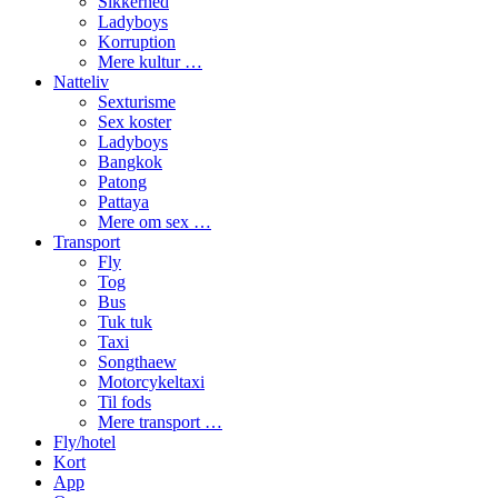
Sikkerhed
Ladyboys
Korruption
Mere kultur …
Natteliv
Sexturisme
Sex koster
Ladyboys
Bangkok
Patong
Pattaya
Mere om sex …
Transport
Fly
Tog
Bus
Tuk tuk
Taxi
Songthaew
Motorcykeltaxi
Til fods
Mere transport …
Fly/hotel
Kort
App