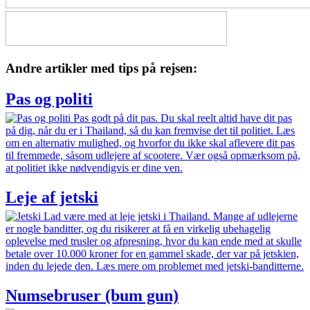
Andre artikler med tips på rejsen:
Pas og politi
Pas godt på dit pas. Du skal reelt altid have dit pas
på dig, når du er i Thailand, så du kan fremvise det til politiet. Læs
om en alternativ mulighed, og hvorfor du ikke skal aflevere dit pas
til fremmede, såsom udlejere af scootere. Vær også opmærksom på,
at politiet ikke nødvendigvis er dine ven.
Leje af jetski
Lad være med at leje jetski i Thailand. Mange af udlejerne
er nogle banditter, og du risikerer at få en virkelig ubehagelig
oplevelse med trusler og afpresning, hvor du kan ende med at skulle
betale over 10.000 kroner for en gammel skade, der var på jetskien,
inden du lejede den. Læs mere om problemet med jetski-banditterne.
Numsebruser (bum gun)