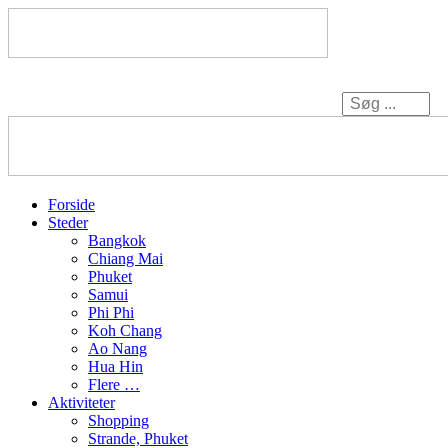
Forside
Steder
Bangkok
Chiang Mai
Phuket
Samui
Phi Phi
Koh Chang
Ao Nang
Hua Hin
Flere …
Aktiviteter
Shopping
Strande, Phuket