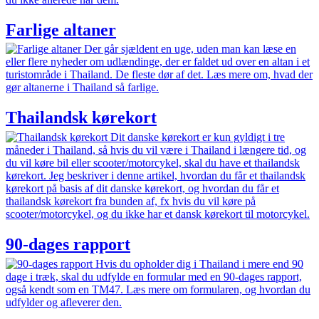
Farlige altaner
Der går sjældent en uge, uden man kan læse en
eller flere nyheder om udlændinge, der er faldet ud over en altan i et
turistområde i Thailand. De fleste dør af det. Læs mere om, hvad der
gør altanerne i Thailand så farlige.
Thailandsk kørekort
Dit danske kørekort er kun gyldigt i tre
måneder i Thailand, så hvis du vil være i Thailand i længere tid, og
du vil køre bil eller scooter/motorcykel, skal du have et thailandsk
kørekort. Jeg beskriver i denne artikel, hvordan du får et thailandsk
kørekort på basis af dit danske kørekort, og hvordan du får et
thailandsk kørekort fra bunden af, fx hvis du vil køre på
scooter/motorcykel, og du ikke har et dansk kørekort til motorcykel.
90-dages rapport
Hvis du opholder dig i Thailand i mere end 90
dage i træk, skal du udfylde en formular med en 90-dages rapport,
også kendt som en TM47. Læs mere om formularen, og hvordan du
udfylder og afleverer den.