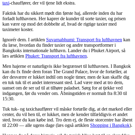
taxi
-chauffører, der vil tjene lidt ekstra.
Faktisk har du sikkert mødt din første haj, allerede inden du har
forladt lufthavnen. Her kaprer de kunder til sorte taxier, og prisen
kan være op mod det dobbelte af, hvad de rigtige taxier med
taximeter koster.
Ignorér dem. I artiklen
Suvarnabhumi: Transport fra lufthavnen
kan
du læse, hvordan du finder taxier og andre transportformer i
Bangkoks internationale lufthavn. Lander du i Phuket Airport, så
læs artiklen
Phuket: Transport fra lufthavnen
.
Men hajerne er naturligvis ikke begrænset til lufthavnen. I Bangkok
kan du fx finde dem foran The Grand Palace, hvor de fortæller, at
der desværre er lukket indtil om nogle timer, men de kan skaffe dig
en tuk tuk til et andet interessant sted. Lad være med at tro dem,
uanset om de ser ud til at tilhøre paladset. Sørg for at tjekke ved
indgangen, før du vender om. Åbningstiden er normalt fra 8:30 til
15:30.
Tuk tuk- og taxichauffører vil måske fortælle dig, at det marked eller
center, du vil hen til, er lukket, men de kender tilfældigvis et andet
sted, hvor du kan købe ind. Tro dem ej, de fleste storcentre har åbent
til 22:00 — alle ugens dage (læs også artiklen
Shopping i Bangkok
).