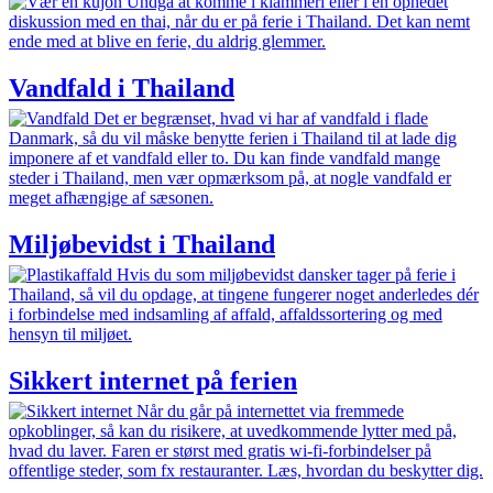
Undgå at komme i klammeri eller i en ophedet
diskussion med en thai, når du er på ferie i Thailand. Det kan nemt
ende med at blive en ferie, du aldrig glemmer.
Vandfald i Thailand
Det er begrænset, hvad vi har af vandfald i flade
Danmark, så du vil måske benytte ferien i Thailand til at lade dig
imponere af et vandfald eller to. Du kan finde vandfald mange
steder i Thailand, men vær opmærksom på, at nogle vandfald er
meget afhængige af sæsonen.
Miljøbevidst i Thailand
Hvis du som miljøbevidst dansker tager på ferie i
Thailand, så vil du opdage, at tingene fungerer noget anderledes dér
i forbindelse med indsamling af affald, affaldssortering og med
hensyn til miljøet.
Sikkert internet på ferien
Når du går på internettet via fremmede
opkoblinger, så kan du risikere, at uvedkommende lytter med på,
hvad du laver. Faren er størst med gratis wi-fi-forbindelser på
offentlige steder, som fx restauranter. Læs, hvordan du beskytter dig.