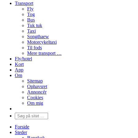
Transport
Fly
Tog
Bus
Tuk tuk
Taxi
Songthaew
Motorcykeltaxi
Til fods
Mere transport …
Fly/hotel
Kort
App
Om
Sitemap
Ophavsret
Annoncér
Cookies
Om mig
Forside
Steder
Bangkok