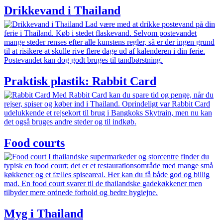
Drikkevand i Thailand
Lad være med at drikke postevand på din
ferie i Thailand. Køb i stedet flaskevand. Selvom postevandet
mange steder renses efter alle kunstens regler, så er der ingen grund
til at risikere at skulle rive flere dage ud af kalenderen i din ferie.
Postevandet kan dog godt bruges til tandbørstning.
Praktisk plastik: Rabbit Card
Med Rabbit Card kan du spare tid og penge, når du
rejser, spiser og køber ind i Thailand. Oprindeligt var Rabbit Card
udelukkende et rejsekort til brug i Bangkoks Skytrain, men nu kan
det også bruges andre steder og til indkøb.
Food courts
I thailandske super­markeder og stor­centre finder du
typisk en food court; det er et restaurations­område med mange små
køkkener og et fælles spise­areal. Her kan du få både god og billig
mad. En food court svarer til de thailandske gadekøkkener men
tilbyder mere ordnede forhold og bedre hygiejne.
Myg i Thailand