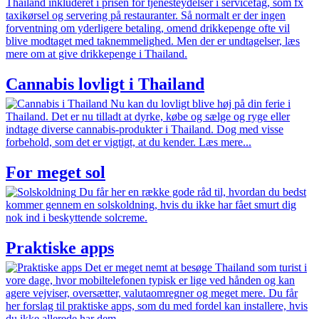
Thailand inkluderet i prisen for tjenesteydelser i servicefag, som fx
taxikørsel og servering på restauranter. Så normalt er der ingen
forventning om yderligere betaling, omend drikkepenge ofte vil
blive modtaget med taknemmelighed. Men der er undtagelser, læs
mere om at give drikkepenge i Thailand.
Cannabis lovligt i Thailand
Nu kan du lovligt blive høj på din ferie i
Thailand. Det er nu tilladt at dyrke, købe og sælge og ryge eller
indtage diverse cannabis-produkter i Thailand. Dog med visse
forbehold, som det er vigtigt, at du kender. Læs mere...
For meget sol
Du får her en række gode råd til, hvordan du bedst
kommer gennem en solskoldning, hvis du ikke har fået smurt dig
nok ind i beskyttende solcreme.
Praktiske apps
Det er meget nemt at besøge Thailand som turist i
vore dage, hvor mobiltelefonen typisk er lige ved hånden og kan
agere vejviser, oversætter, valutaomregner og meget mere. Du får
her forslag til praktiske apps, som du med fordel kan installere, hvis
du ikke allerede har dem.