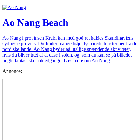
Ao Nang Beach
Ao Nang i provinsen Krabi kan med god ret kaldes Skandinaviens
sydligste provins. Du finder mange høje, lyshårede turister her fra de
nordiske lande. Ao Nang byder på utallige spændende aktiviteter,
hvis du bliver træt af at dase i solen, og, som du kan se på billedet,
nogle fantastiske solnedgange. Læs mere om Ao Nang.
Annonce: