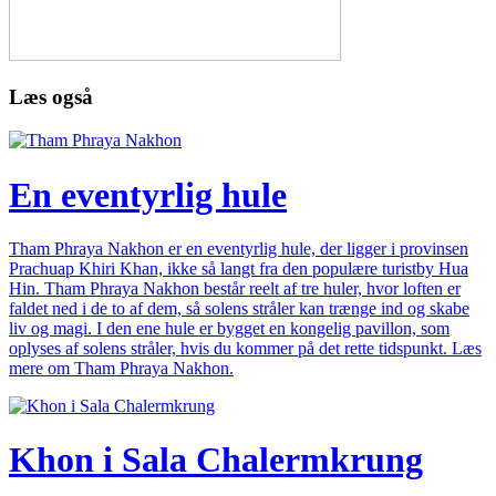
Læs også
En eventyrlig hule
Tham Phraya Nakhon er en eventyrlig hule, der ligger i provinsen
Prachuap Khiri Khan, ikke så langt fra den populære turistby Hua
Hin. Tham Phraya Nakhon består reelt af tre huler, hvor loften er
faldet ned i de to af dem, så solens stråler kan trænge ind og skabe
liv og magi. I den ene hule er bygget en kongelig pavillon, som
oplyses af solens stråler, hvis du kommer på det rette tidspunkt. Læs
mere om Tham Phraya Nakhon.
Khon i Sala Chalermkrung