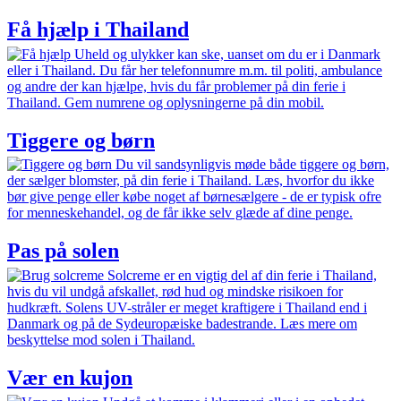
Få hjælp i Thailand
Uheld og ulykker kan ske, uanset om du er i Danmark
eller i Thailand. Du får her telefonnumre m.m. til politi, ambulance
og andre der kan hjælpe, hvis du får problemer på din ferie i
Thailand. Gem numrene og oplysningerne på din mobil.
Tiggere og børn
Du vil sandsynligvis møde både tiggere og børn,
der sælger blomster, på din ferie i Thailand. Læs, hvorfor du ikke
bør give penge eller købe noget af børnesælgere - de er typisk ofre
for menneskehandel, og de får ikke selv glæde af dine penge.
Pas på solen
Solcreme er en vigtig del af din ferie i Thailand,
hvis du vil undgå afskallet, rød hud og mindske risikoen for
hudkræft. Solens UV-stråler er meget kraftigere i Thailand end i
Danmark og på de Sydeuropæiske badestrande. Læs mere om
beskyttelse mod solen i Thailand.
Vær en kujon