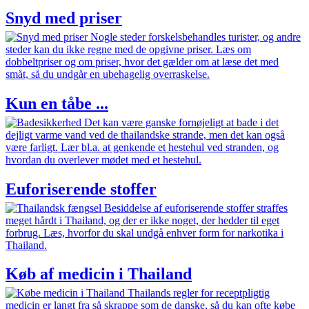
Snyd med priser
Nogle steder forskelsbehandles turister, og andre
steder kan du ikke regne med de opgivne priser. Læs om
dobbeltpriser og om priser, hvor det gælder om at læse det med
småt, så du undgår en ubehagelig overraskelse.
Kun en tåbe ...
Det kan være ganske fornøjeligt at bade i det
dejligt varme vand ved de thailandske strande, men det kan også
være farligt. Lær bl.a. at genkende et hestehul ved stranden, og
hvordan du overlever mødet med et hestehul.
Euforiserende stoffer
Besiddelse af euforiserende stoffer straffes
meget hårdt i Thailand, og der er ikke noget, der hedder til eget
forbrug. Læs, hvorfor du skal undgå enhver form for narkotika i
Thailand.
Køb af medicin i Thailand
Thailands regler for receptpligtig
medicin er langt fra så skrappe som de danske, så du kan ofte købe