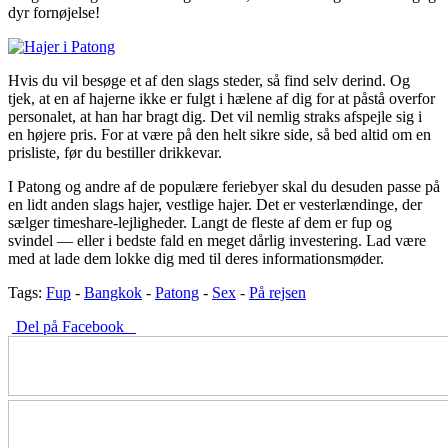
dyr fornøjelse!
Hvis du vil besøge et af den slags steder, så find selv derind. Og
tjek, at en af hajerne ikke er fulgt i hælene af dig for at påstå overfor
personalet, at han har bragt dig. Det vil nemlig straks afspejle sig i
en højere pris. For at være på den helt sikre side, så bed altid om en
prisliste, før du bestiller drikkevar.
I Patong og andre af de populære feriebyer skal du desuden passe på
en lidt anden slags hajer, vestlige hajer. Det er vesterlændinge, der
sælger timeshare-lejligheder. Langt de fleste af dem er fup og
svindel — eller i bedste fald en meget dårlig investering. Lad være
med at lade dem lokke dig med til deres informationsmøder.
Tags:
Fup
-
Bangkok
-
Patong
-
Sex
-
På rejsen
Del på Facebook