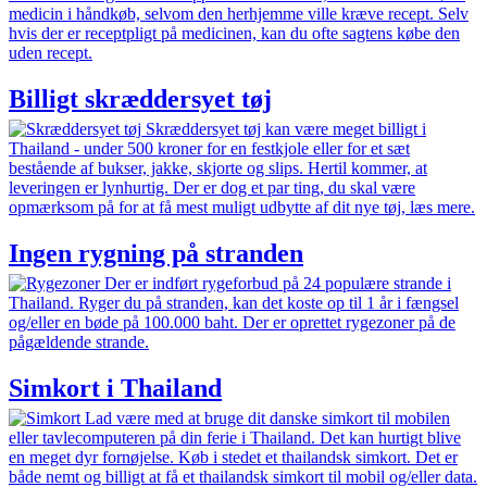
medicin i håndkøb, selvom den herhjemme ville kræve recept. Selv
hvis der er receptpligt på medicinen, kan du ofte sagtens købe den
uden recept.
Billigt skræddersyet tøj
Skræddersyet tøj kan være meget billigt i
Thailand - under 500 kroner for en festkjole eller for et sæt
bestående af bukser, jakke, skjorte og slips. Hertil kommer, at
leveringen er lynhurtig. Der er dog et par ting, du skal være
opmærksom på for at få mest muligt udbytte af dit nye tøj, læs mere.
Ingen rygning på stranden
Der er indført rygeforbud på 24 populære strande i
Thailand. Ryger du på stranden, kan det koste op til 1 år i fængsel
og/eller en bøde på 100.000 baht. Der er oprettet rygezoner på de
pågældende strande.
Simkort i Thailand
Lad være med at bruge dit danske simkort til mobilen
eller tavlecomputeren på din ferie i Thailand. Det kan hurtigt blive
en meget dyr fornøjelse. Køb i stedet et thailandsk simkort. Det er
både nemt og billigt at få et thailandsk simkort til mobil og/eller data.