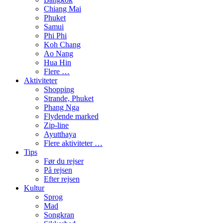
Chiang Mai
Phuket
Samui
Phi Phi
Koh Chang
Ao Nang
Hua Hin
Flere …
Aktiviteter
Shopping
Strande, Phuket
Phang Nga
Flydende marked
Zip-line
Ayutthaya
Flere aktiviteter …
Tips
Før du rejser
På rejsen
Efter rejsen
Kultur
Sprog
Mad
Songkran