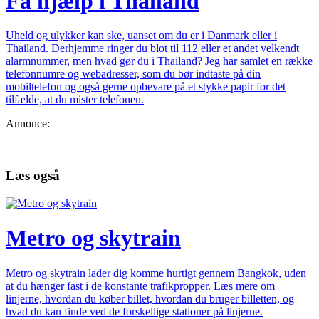
Få hjælp i Thailand
Uheld og ulykker kan ske, uanset om du er i Danmark eller i
Thailand. Derhjemme ringer du blot til 112 eller et andet velkendt
alarmnummer, men hvad gør du i Thailand? Jeg har samlet en række
telefonnumre og webadresser, som du bør indtaste på din
mobiltelefon og også gerne opbevare på et stykke papir for det
tilfælde, at du mister telefonen.
Annonce:
Læs også
Metro og skytrain
Metro og skytrain lader dig komme hurtigt gennem Bangkok, uden
at du hænger fast i de konstante trafikpropper. Læs mere om
linjerne, hvordan du køber billet, hvordan du bruger billetten, og
hvad du kan finde ved de forskellige stationer på linjerne.