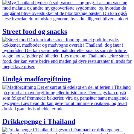
Thailand byder på sol, varme — og myg. Læs om vaccine
mod malaria og andre myggeoverførte sygdomme, og hvordan du
undgår at blive overstukket af de blodtørstige bæster. Du kan også
læse hvordan du mindsker generne, hvis du alligevel bliver stukket.
Street food og snacks
Du kan købe street food og andet godt fra gade­
køkkener, mad­boder og mad­vogne overalt i Thailand, dog især i
byområder. Det kan være hele måltider eller snacks som de friture­
stegte hønse­fødder på billedet. Læs mere om Thailands lækre street
food, der kan være bedre end maden på dyre restauranter til trods for
meget lave priser.
Undgå madforgiftning
Det er surt at få ødelagt en del af ferien i Thailand
på grund af maveforgiftning eller turistdiarre. Den slags kan opstå
som følge af fremmede bakterier, vira og parasitter samt manglende
hygiejne. Læs hvad du kan gøre for at minimere risikoen, og hvad
du skal gøre, hvis uheldet er ude.
Drikkepenge i Thailand
Ligesom i Danmark er drikkepenge i