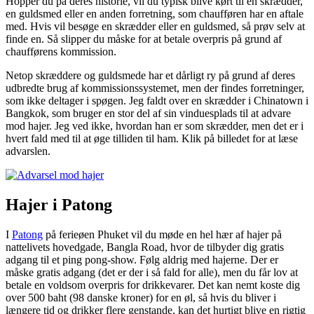
Hopper du på deres historie, vil du typisk blive kørt til en skrædder,
en guldsmed eller en anden forretning, som chaufføren har en aftale
med. Hvis vil besøge en skrædder eller en guldsmed, så prøv selv at
finde en. Så slipper du måske for at betale overpris på grund af
chaufførens kommission.
Netop skræddere og guldsmede har et dårligt ry på grund af deres
udbredte brug af kommissionssystemet, men der findes forretninger,
som ikke deltager i spøgen. Jeg faldt over en skrædder i Chinatown i
Bangkok, som bruger en stor del af sin vinduesplads til at advare
mod hajer. Jeg ved ikke, hvordan han er som skrædder, men det er i
hvert fald med til at øge tilliden til ham. Klik på billedet for at læse
advarslen.
Hajer i Patong
I
Patong
på ferieøen Phuket vil du møde en hel hær af hajer på
nattelivets hovedgade, Bangla Road, hvor de tilbyder dig gratis
adgang til et ping pong-show. Følg aldrig med hajerne. Der er
måske gratis adgang (det er der i så fald for alle), men du får lov at
betale en voldsom overpris for drikkevarer. Det kan nemt koste dig
over 500 baht (
98
danske kroner
) for en øl, så hvis du bliver i
længere tid og drikker flere genstande, kan det hurtigt blive en rigtig