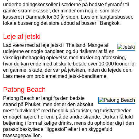
underholdningskonsoller i sæderne på bedste flymanér til
gamle skramlekasser, der minder om nogle, som blev
kasseret i Danmark for 30 år siden. Læs om langtursbusser,
lokale busser og det store udbud af busser i Bangkok.
Leje af jetski
Lad være med at leje jetski i Thailand. Mange af
udlejerne er nogle banditter, og du risikerer at få en
virkelig ubehagelig oplevelse med trusler og afpresning,
hvor du kan ende med at skulle betale over 10.000 kroner for
en gammel skade, der var på jetskien, inden du lejede den.
Læs mere om problemet med jetski-banditterne.
Patong Beach
Patong Beach er langt fra den bedste
strand på Phuket, men det er den absolut
mest "udviklede" med henblik på turister, og turisttætheden
er noget højere her end på de andre strande. Du kan få fuld
betjening i form af kølige drinks, mens du opholder dig i den
parasolbeskyttede "liggestol" eller i en skyggefuld
massagepavillon.