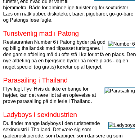
turister, end hvad du er vant til
hjemmefra. Både for almindelige turister og for sexturister.
Læs om natklubber, diskoteker, barer, pigebarer, go-go-barer
og Patongs løse fugle.
Turistvenlig mad i Patong
Restauranten Number 6 i Patong byder på god
og billig thailandsk mad tilpasset turistganer. I
den gamle afdeling må du ofte stå i kø for at få en plads. Den
nye afdeling på en bjergside byder på mere plads - og en
noget speciel (og gratis) køretur op af bjerget.
Parasailing i Thailand
Flyv fugl, flyv. Hvis du ikke er bange for
højder, kan det være lidt af en oplevelse at
prøve parasailing på din ferie i Thailand.
Ladyboys i sexindustrien
Du finder mange ladyboys i den turistrettede
sexindustri i Thailand. Det være sig som
gadeprostituerede, som barpiger, som dansere og som