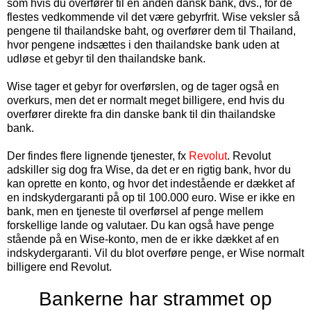
som hvis du overfører til en anden dansk bank, dvs., for de
flestes vedkommende vil det være gebyrfrit. Wise veksler så
pengene til thailandske baht, og overfører dem til Thailand,
hvor pengene indsættes i den thailandske bank uden at
udløse et gebyr til den thailandske bank.
Wise tager et gebyr for overførslen, og de tager også en
overkurs, men det er normalt meget billigere, end hvis du
overfører direkte fra din danske bank til din thailandske
bank.
Der findes flere lignende tjenester, fx
Revolut
. Revolut
adskiller sig dog fra Wise, da det er en rigtig bank, hvor du
kan oprette en konto, og hvor det indestående er dækket af
en indskydergaranti på op til 100.000 euro. Wise er ikke en
bank, men en tjeneste til overførsel af penge mellem
forskellige lande og valutaer. Du kan også have penge
stående på en Wise-konto, men de er ikke dækket af en
indskydergaranti. Vil du blot overføre penge, er Wise normalt
billigere end Revolut.
Bankerne har strammet op