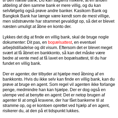
til den næste bank. Du kan sagtens risikere, at en anden
afdeling af den samme bank er mere villig, og du kan
selvfølgelig også prøve andre banker. Kasikorn Bank og
Bangkok Bank har længe være kendt som de mest villige,
men sidstnævnte har strammet gevaldigt op, så det er blevet
næsten umuligt at åbne en konto der.
Lykkes det dig at finde en villig bank, skal de bruge nogle
dokumenter: Dit pas, en
bopælsattest
, en eventuel
arbejdstilladelse og dit visum. Eftersom det er blevet meget
svært at få åbnet en bankkonto, så kan det måske være
bedre at vente med at få lavet en bopælsattest, til du har
fundet en villig bank.
Der er agenter, der tilbyder at hjælpe med åbning af en
bankkonto. Hvis du ikke selv kan finde en villig bank, kan du
prøve at bruge en agent. Som regel vil agenten ikke forlange
penge, medmindre han kan hjælpe. Der er dog også en
ulempe ved at benytte en agent: Det er netop brugen af
agenter til at omgå kravene, der har fået bankerne til at
stramme op, og er kontoen oprettet ved hjælp af en agent,
risikerer du, at den på et tidspunkt lukkes.