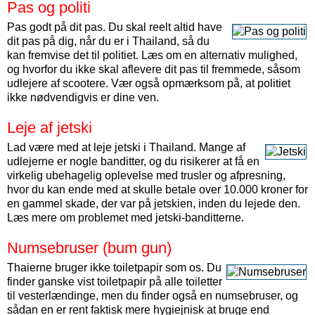
Pas og politi
Pas godt på dit pas. Du skal reelt altid have
dit pas på dig, når du er i Thailand, så du
kan fremvise det til politiet. Læs om en alternativ mulighed,
og hvorfor du ikke skal aflevere dit pas til fremmede, såsom
udlejere af scootere. Vær også opmærksom på, at politiet
ikke nødvendigvis er dine ven.
Leje af jetski
Lad være med at leje jetski i Thailand. Mange af
udlejerne er nogle banditter, og du risikerer at få en
virkelig ubehagelig oplevelse med trusler og afpresning,
hvor du kan ende med at skulle betale over 10.000 kroner for
en gammel skade, der var på jetskien, inden du lejede den.
Læs mere om problemet med jetski-banditterne.
Numsebruser (bum gun)
Thaierne bruger ikke toiletpapir som os. Du
finder ganske vist toiletpapir på alle toiletter
til vesterlændinge, men du finder også en numsebruser, og
sådan en er rent faktisk mere hygiejnisk at bruge end