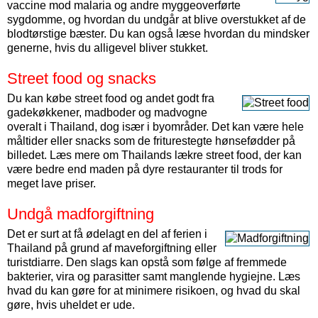
vaccine mod malaria og andre myggeoverførte
sygdomme, og hvordan du undgår at blive overstukket af de
blodtørstige bæster. Du kan også læse hvordan du mindsker
generne, hvis du alligevel bliver stukket.
Street food og snacks
Du kan købe street food og andet godt fra
gade­køkkener, mad­boder og mad­vogne
overalt i Thailand, dog især i byområder. Det kan være hele
måltider eller snacks som de friture­stegte hønse­fødder på
billedet. Læs mere om Thailands lækre street food, der kan
være bedre end maden på dyre restauranter til trods for
meget lave priser.
Undgå madforgiftning
Det er surt at få ødelagt en del af ferien i
Thailand på grund af maveforgiftning eller
turistdiarre. Den slags kan opstå som følge af fremmede
bakterier, vira og parasitter samt manglende hygiejne. Læs
hvad du kan gøre for at minimere risikoen, og hvad du skal
gøre, hvis uheldet er ude.