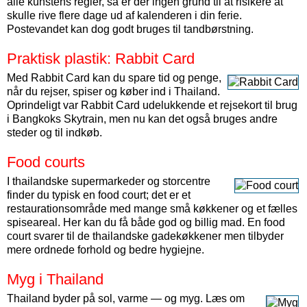
alle kunstens regler, så er der ingen grund til at risikere at
skulle rive flere dage ud af kalenderen i din ferie.
Postevandet kan dog godt bruges til tandbørstning.
Praktisk plastik: Rabbit Card
Med Rabbit Card kan du spare tid og penge,
når du rejser, spiser og køber ind i Thailand.
Oprindeligt var Rabbit Card udelukkende et rejsekort til brug
i Bangkoks Skytrain, men nu kan det også bruges andre
steder og til indkøb.
Food courts
I thailandske super­markeder og stor­centre
finder du typisk en food court; det er et
restaurations­område med mange små køkkener og et fælles
spise­areal. Her kan du få både god og billig mad. En food
court svarer til de thailandske gadekøkkener men tilbyder
mere ordnede forhold og bedre hygiejne.
Myg i Thailand
Thailand byder på sol, varme — og myg. Læs om