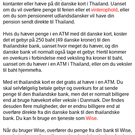
kontanter eller hæve på dit danske kort i Thailand. Uanset
om du vil overføre penge til ferien eller et
vinterophold
, eller
om du som pensioneret udlandsdansker vil have din
pension sendt direkte til Thailand.
Hvis du hæver penge i en ATM med dit danske kort, koster
det et gebyr på 250 baht (
49
danske kroner
) til den
thailandske bank, uanset hvor meget du hæver, og din
danske bank vil normalt også tage et gebyr. Hertil kommer
en overkurs i forbindelse med veksling fra kroner til baht,
uanset om du hæver i en ATM i Thailand, eller om du veksler
til baht hjemmefra.
Med et thailandsk kort er det gratis at hæve i en ATM. Du
skal selvfølgelig betale gebyr og overkurs for at sende
penge til den thailandske bank, men det er normalt billigere
end at bruge hævekort eller veksle i Danmark. Der findes
desuden flere muligheder, der er endnu billigere end at
overføre direkte fra din danske bank til den thailandske
bank. Du kan fx bruge en tjeneste som
Wise
.
Når du bruger Wise, overfører du penge fra din bank til Wise,