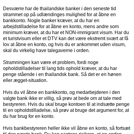
Desværre har de thailandske banker i den seneste tid
strammet op på udlændinges mulighed for at åbne en
bankkonto. Nogle banker kræver, at du har en
arbejdstilladelse for at åbne en konto, mens andre som
minimum kræver, at du har et NON-immigrant visum. Har du
et turistvisum eller et DTV kan det være ekstremt svært at få
lov at åbne en konto, og hvis du er ankommet uden visum,
skal du virkelig have talegaverne i orden.
Stramningen kan være et problem, fordi noge
opholdstilladelser til lang tids ophold kræver, at du har
penge stående i en thailandsk bank. Så det er en hønen
eller ægget-situation.
Hvis du vil åbne en bankkonto, og medarbejderen i den
valgte bank ikke er villig, så prøv at bede om at tale med
bestyreren. Hvis du skal bruge kontoen til at indsætte penge
til en opholdstilladelse, så prøv at bruge det argument for, at
du har brug for en konto.
Hvis bankbestyreren heller ikke vil åbne en konto, så fortsæt